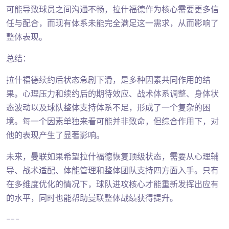
可能导致球员之间沟通不畅，拉什福德作为核心需要更多信
任与配合，而现有体系未能完全满足这一需求，从而影响了
整体表现。
总结：
拉什福德续约后状态急剧下滑，是多种因素共同作用的结
果。心理压力和续约后的期待效应、战术体系调整、身体状
态波动以及球队整体支持体系不足，形成了一个复杂的困
境。每一个因素单独来看可能并非致命，但综合作用下，对
他的表现产生了显著影响。
未来，曼联如果希望拉什福德恢复顶级状态，需要从心理辅
导、战术适配、体能管理和整体团队支持四方面入手。只有
在多维度优化的情况下，球队进攻核心才能重新发挥出应有
的水平，同时也能帮助曼联整体战绩获得提升。
---