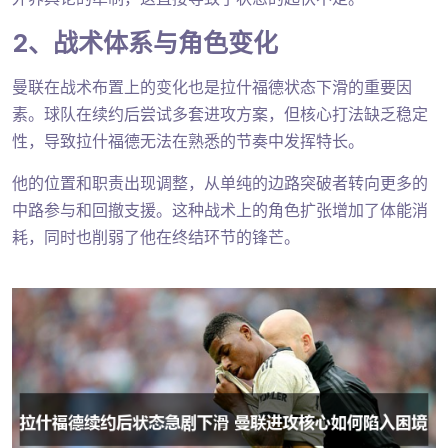
2、战术体系与角色变化
曼联在战术布置上的变化也是拉什福德状态下滑的重要因
素。球队在续约后尝试多套进攻方案，但核心打法缺乏稳定
性，导致拉什福德无法在熟悉的节奏中发挥特长。
他的位置和职责出现调整，从单纯的边路突破者转向更多的
中路参与和回撤支援。这种战术上的角色扩张增加了体能消
耗，同时也削弱了他在终结环节的锋芒。