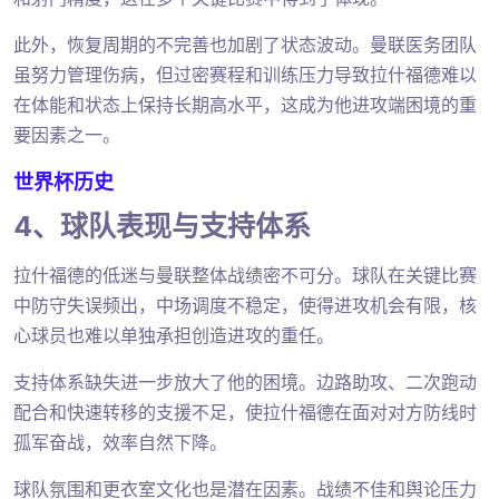
此外，恢复周期的不完善也加剧了状态波动。曼联医务团队
虽努力管理伤病，但过密赛程和训练压力导致拉什福德难以
在体能和状态上保持长期高水平，这成为他进攻端困境的重
要因素之一。
世界杯历史
4、球队表现与支持体系
拉什福德的低迷与曼联整体战绩密不可分。球队在关键比赛
中防守失误频出，中场调度不稳定，使得进攻机会有限，核
心球员也难以单独承担创造进攻的重任。
支持体系缺失进一步放大了他的困境。边路助攻、二次跑动
配合和快速转移的支援不足，使拉什福德在面对对方防线时
孤军奋战，效率自然下降。
球队氛围和更衣室文化也是潜在因素。战绩不佳和舆论压力