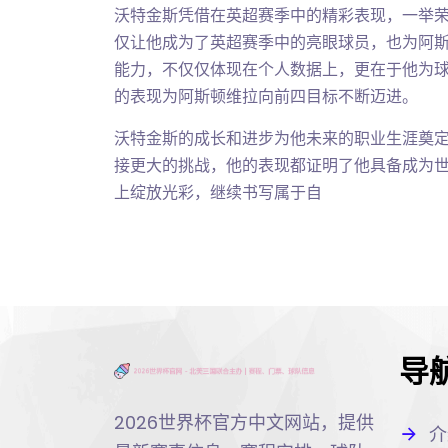
沃特金斯凭借在英超赛季中的精彩表现，一举荣
仅让他成为了英超赛季中的亮眼球员，也为阿
能力，不仅仅体现在个人数据上，更在于他为
的表现为阿斯顿维拉向前四目标不断迈进。
沃特金斯的成长和进步为他未来的职业生涯奠
接更大的挑战，他的表现都证明了他具备成为
上绽放光彩，继续书写属于自
导
2026世界杯官方中文网站，提供
介