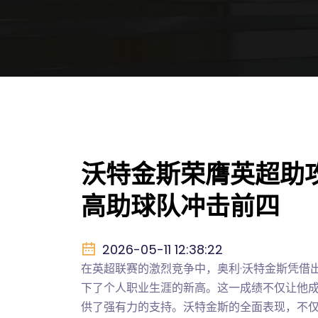
沃特金斯荣膺英超助
高助球队冲击前四
2026-05-11 12:38:22
在英超联赛的激烈竞争中，奥利·沃特金斯凭借
下了个人职业生涯的新高。这一成绩不仅让他
供了强有力的支持。沃特金斯的全面表现，不