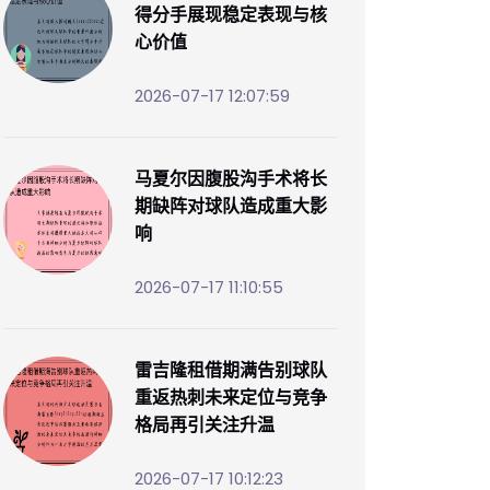
得分手展现稳定表现与核
心价值
2026-07-17 12:07:59
马夏尔因腹股沟手术将长
期缺阵对球队造成重大影
响
2026-07-17 11:10:55
雷吉隆租借期满告别球队
重返热刺未来定位与竞争
格局再引关注升温
2026-07-17 10:12:23