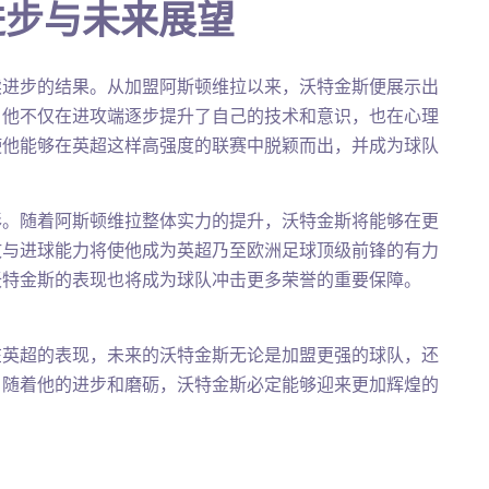
进步与未来展望
续进步的结果。从加盟阿斯顿维拉以来，沃特金斯便展示出
，他不仅在进攻端逐步提升了自己的技术和意识，也在心理
使他能够在英超这样高强度的联赛中脱颖而出，并成为球队
彩。随着阿斯顿维拉整体实力的提升，沃特金斯将能够在更
攻与进球能力将使他成为英超乃至欧洲足球顶级前锋的有力
沃特金斯的表现也将成为球队冲击更多荣誉的重要保障。
在英超的表现，未来的沃特金斯无论是加盟更强的球队，还
。随着他的进步和磨砺，沃特金斯必定能够迎来更加辉煌的