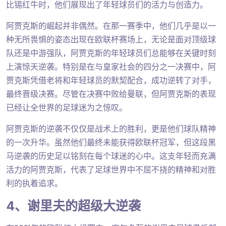
比锡红牛时，他们展现出了年轻球员们的活力与创造力。
阿贾克斯的崛起并非偶然。在那一赛季中，他们几乎是以一
种无所畏惧的姿态出现在欧联杯赛场上，无论是面对顶级球
队还是中游强队，阿贾克斯的年轻球员们总能够在关键时刻
上演惊天逆袭。特别是在与皇家社会的四分之一决赛中，阿
贾克斯凭借老将和年轻球员的默契配合，成功逆转了对手，
最终晋级决赛。尽管在决赛中败给曼联，但阿贾克斯的表现
已经让全世界的足球迷为之惊叹。
阿贾克斯的逆袭不仅仅是战术上的胜利，更是他们球队精神
的一次升华。虽然他们最终未能获得欧联杯冠军，但这段黑
马逆袭的历史足以铭刻在每个球迷的心中。这支年轻而充满
活力的阿贾克斯，代表了足球世界中不屈不挠的精神和对胜
利的执着追求。
4、谢里夫的超级大逆袭