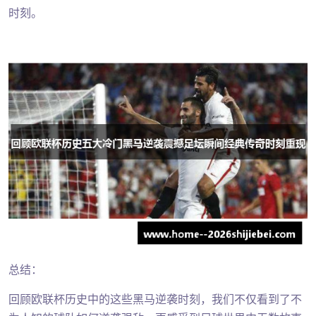
时刻。
总结：
回顾欧联杯历史中的这些黑马逆袭时刻，我们不仅看到了不