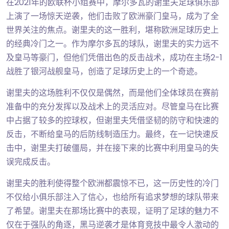
在2021年的欧联杯小组赛中，摩尔多瓦的谢里夫足球俱乐部
上演了一场惊天逆袭，他们击败了欧洲豪门皇马，成为了全
世界关注的焦点。谢里夫的这一胜利，堪称欧洲足球历史上
的经典冷门之一。作为摩尔多瓦的球队，谢里夫的实力远不
及皇马等豪门，但他们凭借出色的反击战术，成功在主场2-1
战胜了银河战舰皇马，创造了足球历史上的一个奇迹。
谢里夫的这场胜利不仅仅是偶然，而是他们全体球员在赛前
准备中的充分发挥以及战术上的灵活应对。尽管皇马在比赛
中占据了较多的控球权，但谢里夫凭借坚韧的防守和快速的
反击，不断给皇马的后防线制造压力。最终，在一记快速反
击中，谢里夫打破僵局，并在接下来的比赛中利用皇马的失
误完成反击。
谢里夫的胜利使得整个欧洲都震惊不已，这一历史性的冷门
不仅给小俱乐部注入了信心，也给所有追求梦想的球队带来
了希望。谢里夫在那场比赛中的表现，证明了足球的魅力不
仅在于强队的角逐，黑马逆袭才是体育竞技中最令人激动的