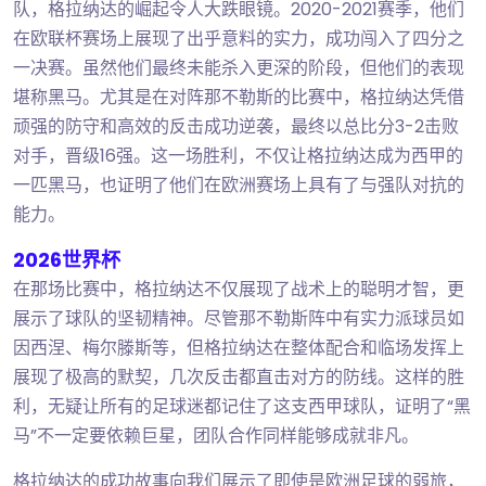
队，格拉纳达的崛起令人大跌眼镜。2020-2021赛季，他们
在欧联杯赛场上展现了出乎意料的实力，成功闯入了四分之
一决赛。虽然他们最终未能杀入更深的阶段，但他们的表现
堪称黑马。尤其是在对阵那不勒斯的比赛中，格拉纳达凭借
顽强的防守和高效的反击成功逆袭，最终以总比分3-2击败
对手，晋级16强。这一场胜利，不仅让格拉纳达成为西甲的
一匹黑马，也证明了他们在欧洲赛场上具有了与强队对抗的
能力。
2026世界杯
在那场比赛中，格拉纳达不仅展现了战术上的聪明才智，更
展示了球队的坚韧精神。尽管那不勒斯阵中有实力派球员如
因西涅、梅尔滕斯等，但格拉纳达在整体配合和临场发挥上
展现了极高的默契，几次反击都直击对方的防线。这样的胜
利，无疑让所有的足球迷都记住了这支西甲球队，证明了“黑
马”不一定要依赖巨星，团队合作同样能够成就非凡。
格拉纳达的成功故事向我们展示了即使是欧洲足球的弱旅，