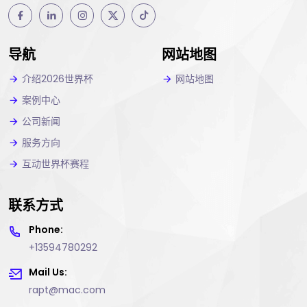
导航
网站地图
介绍2026世界杯
网站地图
案例中心
公司新闻
服务方向
互动世界杯赛程
联系方式
Phone:
+13594780292
Mail Us:
rapt@mac.com