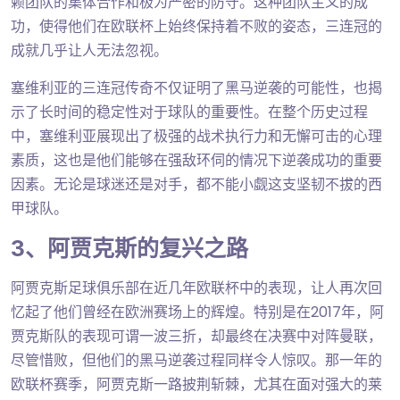
赖团队的集体合作和极为严密的防守。这种团队主义的成
功，使得他们在欧联杯上始终保持着不败的姿态，三连冠的
成就几乎让人无法忽视。
塞维利亚的三连冠传奇不仅证明了黑马逆袭的可能性，也揭
示了长时间的稳定性对于球队的重要性。在整个历史过程
中，塞维利亚展现出了极强的战术执行力和无懈可击的心理
素质，这也是他们能够在强敌环伺的情况下逆袭成功的重要
因素。无论是球迷还是对手，都不能小觑这支坚韧不拔的西
甲球队。
3、阿贾克斯的复兴之路
阿贾克斯足球俱乐部在近几年欧联杯中的表现，让人再次回
忆起了他们曾经在欧洲赛场上的辉煌。特别是在2017年，阿
贾克斯队的表现可谓一波三折，却最终在决赛中对阵曼联，
尽管惜败，但他们的黑马逆袭过程同样令人惊叹。那一年的
欧联杯赛季，阿贾克斯一路披荆斩棘，尤其在面对强大的莱