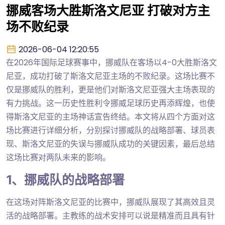
挪威客场大胜斯洛文尼亚 打破对方主
场不败纪录
2026-06-04 12:20:55
在2026年国际足球赛事中，挪威队在客场以4-0大胜斯洛文
尼亚，成功打破了斯洛文尼亚主场的不败纪录。这场比赛不
仅是挪威队的胜利，更是他们对斯洛文尼亚强大主场表现的
有力挑战。这一历史性胜利令挪威足球历史再添辉煌，也使
得斯洛文尼亚的主场神话宣告终结。本文将从四个方面对这
场比赛进行详细分析，分别探讨挪威队的战略部署、球员表
现、斯洛文尼亚的失误与挪威队成功的关键因素，最后总结
这场比赛对两队未来的影响。
1、挪威队的战略部署
在这场对阵斯洛文尼亚的比赛中，挪威队展现了其高效且灵
活的战略部署。主教练的战术安排可以说是精准而且具有针