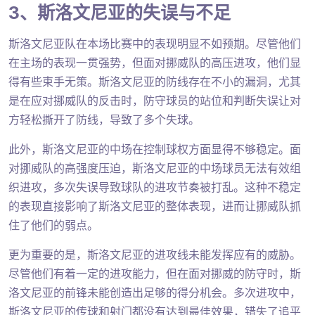
3、斯洛文尼亚的失误与不足
斯洛文尼亚队在本场比赛中的表现明显不如预期。尽管他们
在主场的表现一贯强势，但面对挪威队的高压进攻，他们显
得有些束手无策。斯洛文尼亚的防线存在不小的漏洞，尤其
是在应对挪威队的反击时，防守球员的站位和判断失误让对
方轻松撕开了防线，导致了多个失球。
此外，斯洛文尼亚的中场在控制球权方面显得不够稳定。面
对挪威队的高强度压迫，斯洛文尼亚的中场球员无法有效组
织进攻，多次失误导致球队的进攻节奏被打乱。这种不稳定
的表现直接影响了斯洛文尼亚的整体表现，进而让挪威队抓
住了他们的弱点。
更为重要的是，斯洛文尼亚的进攻线未能发挥应有的威胁。
尽管他们有着一定的进攻能力，但在面对挪威的防守时，斯
洛文尼亚的前锋未能创造出足够的得分机会。多次进攻中，
斯洛文尼亚的传球和射门都没有达到最佳效果，错失了追平