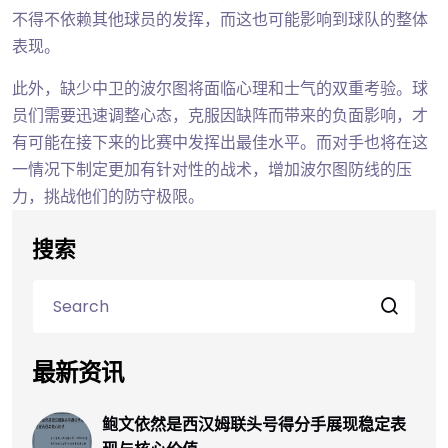
不得不依赖其他球员的发挥，而这也可能影响到球队的整体
表现。
此外，缺少中卫的波尔图将面临心理和士气的双重考验。球
员们需要迅速调整心态，克服因缺阵而带来的负面影响，才
有可能在接下来的比赛中发挥出最佳水平。而对手也将在这
一情况下制定更加有针对性的战术，增加波尔图防线的压
力，挑战他们的防守极限。
搜索
最新资讯
鲍文依然是西汉姆联头号得分手展现稳定表