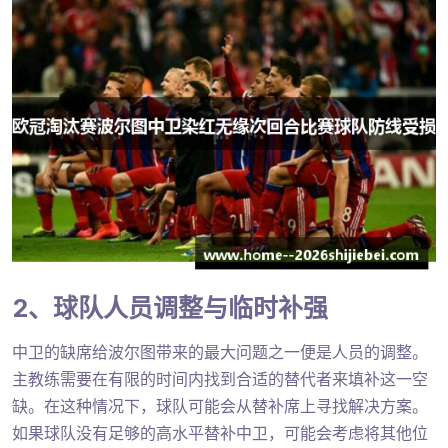
2、球队人员调整与临时补强
中卫的缺席给波尔图带来的最大问题之一便是人员的调整。
主教练需要在有限的时间内找到合适的替代者来填补这一空
缺。在这种情况下，球队可能会从替补席上寻找解决方案。
如果球队没有足够的高水平替补中卫，可能会考虑将其他位