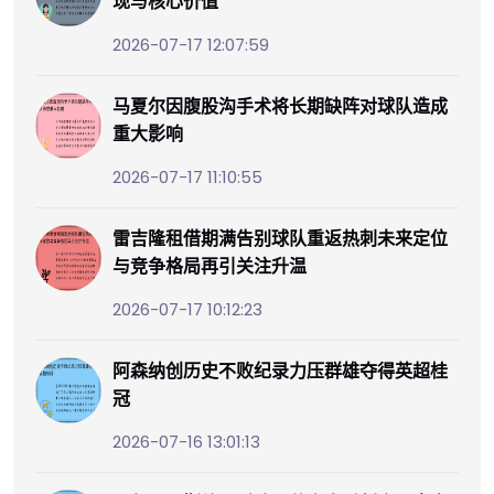
现与核心价值
2026-07-17 12:07:59
马夏尔因腹股沟手术将长期缺阵对球队造成
重大影响
2026-07-17 11:10:55
雷吉隆租借期满告别球队重返热刺未来定位
与竞争格局再引关注升温
2026-07-17 10:12:23
阿森纳创历史不败纪录力压群雄夺得英超桂
冠
2026-07-16 13:01:13