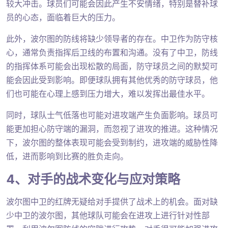
较大冲击。球员们可能会因此产生不安情绪，特别是替补球
员的心态，面临着巨大的压力。
此外，波尔图的防线将缺少领导者的存在。中卫作为防守核
心，通常负责指挥后卫线的布置和沟通。没有了中卫，防线
的指挥体系可能会出现松散的局面，防守球员之间的默契可
能会因此受到影响。即便球队拥有其他优秀的防守球员，他
们也可能在心理上感到压力增大，难以发挥出最佳水平。
同时，球队士气低落也可能对进攻端产生负面影响。球员可
能更加担心防守端的漏洞，而忽视了进攻的推进。这种情况
下，波尔图的整体表现可能会受到制约，进攻端的威胁性降
低，进而影响到比赛的胜负走向。
4、对手的战术变化与应对策略
波尔图中卫的红牌无疑给对手提供了战术上的机会。面对缺
少中卫的波尔图，其他球队可能会在进攻上进行针对性部