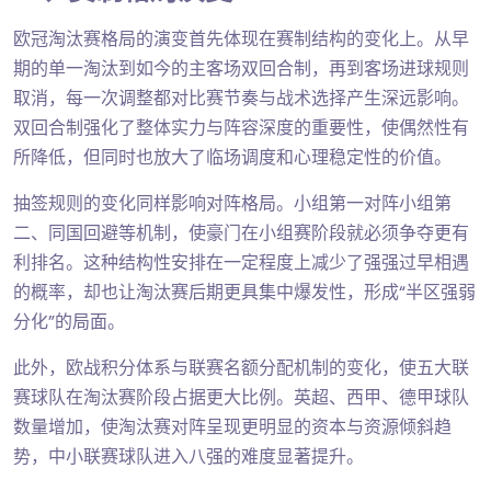
欧冠淘汰赛格局的演变首先体现在赛制结构的变化上。从早
期的单一淘汰到如今的主客场双回合制，再到客场进球规则
取消，每一次调整都对比赛节奏与战术选择产生深远影响。
双回合制强化了整体实力与阵容深度的重要性，使偶然性有
所降低，但同时也放大了临场调度和心理稳定性的价值。
抽签规则的变化同样影响对阵格局。小组第一对阵小组第
二、同国回避等机制，使豪门在小组赛阶段就必须争夺更有
利排名。这种结构性安排在一定程度上减少了强强过早相遇
的概率，却也让淘汰赛后期更具集中爆发性，形成“半区强弱
分化”的局面。
此外，欧战积分体系与联赛名额分配机制的变化，使五大联
赛球队在淘汰赛阶段占据更大比例。英超、西甲、德甲球队
数量增加，使淘汰赛对阵呈现更明显的资本与资源倾斜趋
势，中小联赛球队进入八强的难度显著提升。