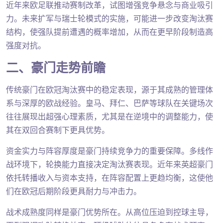
近年来欧足联推动赛制改革，试图增强竞争悬念与商业吸引
力。未来扩军与瑞士轮模式的实施，可能进一步改变淘汰赛
结构，使强队提前遭遇的概率增加，从而在更早阶段制造高
强度对抗。
二、豪门走势前瞻
传统豪门在欧冠淘汰赛中的稳定表现，源于其成熟的管理体
系与深厚的欧战经验。皇马、拜仁、巴萨等球队在关键场次
往往展现出超强心理素质，尤其是在逆境中的调整能力，使
其在双回合赛制下更具优势。
资金实力与阵容厚度是豪门持续竞争力的重要保障。多线作
战环境下，轮换能力直接决定淘汰赛表现。近年来英超豪门
依托转播收入与资本支持，在阵容配置上更趋均衡，这使他
们在欧冠后期阶段更具耐力与冲击力。
战术成熟度同样是豪门优势所在。从高位压迫到控球主导，