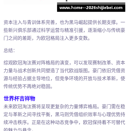
资本注入与青训体系完善，也为黑马崛起提供长期支撑。一
些新兴俱乐部通过科学运营与精准引援，逐渐缩小与传统豪
门之间的差距，为欧冠格局注入更多变数。
总结：
综观欧冠淘汰赛对阵格局的演变，可以发现赛制改革、资本
力量与战术创新共同塑造了当代欧战版图。豪门依旧凭借资
源与经验占据主导地位，但竞争环境的开放与技术革新，使
传统优势不再绝对稳固。
世界杯吉祥物
未来欧冠淘汰赛将呈现更复杂的力量博弈格局。豪门需在稳
定与革新之间寻找平衡，黑马则凭借组织效率与心理优势持
续冲击秩序。正是在这种动态竞争中，欧冠保持着不可替代
的魅力与悬念。