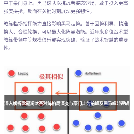
中于豪门身上。黑马球队以挑战者姿态登场，敢于投入更高
强度拼抢，反而在关键时刻展现更强韧性。
教练临场指挥能力直接影响黑马走势。善于因势利导、精准
换人、合理轮换，可以最大化阵容潜能。近年来多位战术型
教练带领中等规模俱乐部实现突破，验证了战术智慧的重要
性。