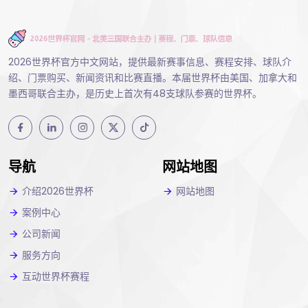
2026世界杯官方中文网站，提供最新赛事信息、赛程安排、球队介
绍、门票购买、新闻资讯和比赛直播。本届世界杯由美国、加拿大和
墨西哥联合主办，是历史上首次有48支球队参赛的世界杯。
导航
网站地图
介绍2026世界杯
网站地图
案例中心
公司新闻
服务方向
互动世界杯赛程