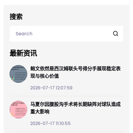
搜索
最新资讯
鲍文依然是西汉姆联头号得分手展现稳定表
现与核心价值
2026-07-17 12:07:59
马夏尔因腹股沟手术将长期缺阵对球队造成
重大影响
2026-07-17 11:10:55