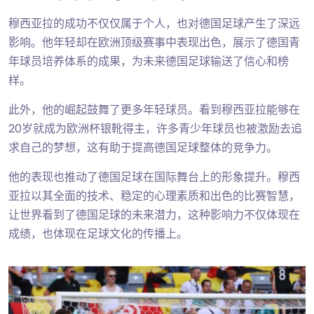
穆西亚拉的成功不仅仅属于个人，也对德国足球产生了深远
影响。他年轻却在欧洲顶级赛事中表现出色，展示了德国青
年球员培养体系的成果，为未来德国足球输送了信心和榜
样。
此外，他的崛起鼓舞了更多年轻球员。看到穆西亚拉能够在
20岁就成为欧洲杯银靴得主，许多青少年球员也被激励去追
求自己的梦想，这有助于提高德国足球整体的竞争力。
他的表现也推动了德国足球在国际舞台上的形象提升。穆西
亚拉以其全面的技术、稳定的心理素质和出色的比赛智慧，
让世界看到了德国足球的未来潜力，这种影响力不仅体现在
成绩，也体现在足球文化的传播上。