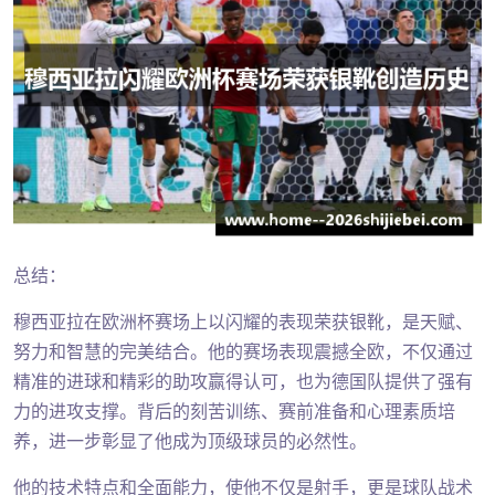
总结：
穆西亚拉在欧洲杯赛场上以闪耀的表现荣获银靴，是天赋、
努力和智慧的完美结合。他的赛场表现震撼全欧，不仅通过
精准的进球和精彩的助攻赢得认可，也为德国队提供了强有
力的进攻支撑。背后的刻苦训练、赛前准备和心理素质培
养，进一步彰显了他成为顶级球员的必然性。
他的技术特点和全面能力，使他不仅是射手，更是球队战术