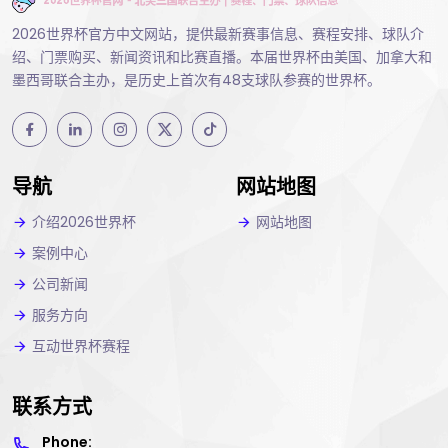
2026世界杯官方中文网站，提供最新赛事信息、赛程安排、球队介
绍、门票购买、新闻资讯和比赛直播。本届世界杯由美国、加拿大和
墨西哥联合主办，是历史上首次有48支球队参赛的世界杯。
导航
网站地图
介绍2026世界杯
网站地图
案例中心
公司新闻
服务方向
互动世界杯赛程
联系方式
Phone: