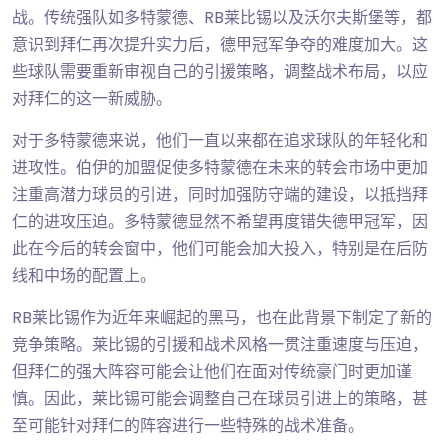
战。传统强队如多特蒙德、RB莱比锡以及沃尔夫斯堡等，都
意识到拜仁再次提升实力后，德甲冠军争夺的难度加大。这
些球队需要重新审视自己的引援策略，调整战术布局，以应
对拜仁的这一新威胁。
对于多特蒙德来说，他们一直以来都在追求球队的年轻化和
进攻性。伯伊的加盟促使多特蒙德在未来的转会市场中更加
注重高潜力球员的引进，同时加强防守端的建设，以抵挡拜
仁的进攻压迫。多特蒙德显然不希望再度错失德甲冠军，因
此在今后的转会窗中，他们可能会加大投入，特别是在后防
线和中场的配置上。
RB莱比锡作为近年来崛起的黑马，也在此背景下制定了新的
竞争策略。莱比锡的引援和战术风格一贯注重速度与压迫，
但拜仁的强大阵容可能会让他们在面对传统豪门时更加谨
慎。因此，莱比锡可能会调整自己在球员引进上的策略，甚
至可能针对拜仁的阵容进行一些特殊的战术准备。