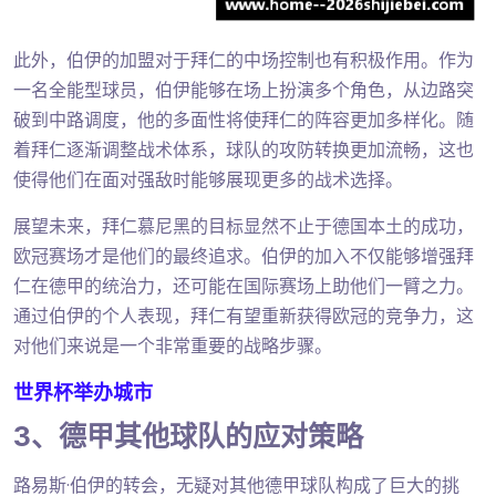
此外，伯伊的加盟对于拜仁的中场控制也有积极作用。作为
一名全能型球员，伯伊能够在场上扮演多个角色，从边路突
破到中路调度，他的多面性将使拜仁的阵容更加多样化。随
着拜仁逐渐调整战术体系，球队的攻防转换更加流畅，这也
使得他们在面对强敌时能够展现更多的战术选择。
展望未来，拜仁慕尼黑的目标显然不止于德国本土的成功，
欧冠赛场才是他们的最终追求。伯伊的加入不仅能够增强拜
仁在德甲的统治力，还可能在国际赛场上助他们一臂之力。
通过伯伊的个人表现，拜仁有望重新获得欧冠的竞争力，这
对他们来说是一个非常重要的战略步骤。
世界杯举办城市
3、德甲其他球队的应对策略
路易斯·伯伊的转会，无疑对其他德甲球队构成了巨大的挑