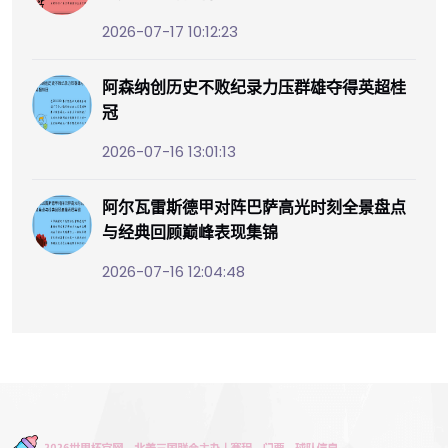
2026-07-17 10:12:23
阿森纳创历史不败纪录力压群雄夺得英超桂
冠
2026-07-16 13:01:13
阿尔瓦雷斯德甲对阵巴萨高光时刻全景盘点
与经典回顾巅峰表现集锦
2026-07-16 12:04:48