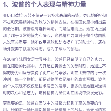
1、波普的个人表现与精神力量
亚历山德拉·波普不仅是一名技术高超的前锋，更以她的坚韧
不拔和无畏精神成为球队的精神支柱。在德国女足小组出局
的低谷期，波普没有选择沉沦，而是迎难而上。她在场上展
现了超乎寻常的毅力和决心，这种精神力量对于整个德国队
来说至关重要。她不仅用进球和助攻提升了球队士气，还在
场外鼓舞了队友的斗志，成为了球队的领袖。
在2019年法国女足世界杯上，波普已经证明了自己的实力，
而在随后的比赛中，尤其是在奥运会的关键时刻，她通过不
懈的努力和坚守赢得了更广泛的尊敬。她在比赛中的每一次
冲刺，每一个拼抢，都是对德国女足精神的真实写照。波普
的个人表现不仅仅是技术层面的展示，更多的是她面对逆境
时的决心和意志力，这种精神力量使她在困境中焕发光彩。
更重要的是，波普在团队中的凝聚力起到了至关重要的作
用。她的每一场比赛都像是一场精神上的战斗，她无畏的态