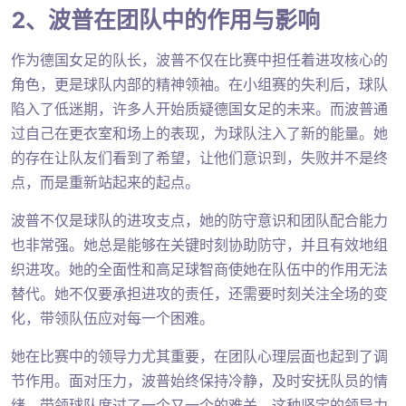
2、波普在团队中的作用与影响
作为德国女足的队长，波普不仅在比赛中担任着进攻核心的
角色，更是球队内部的精神领袖。在小组赛的失利后，球队
陷入了低迷期，许多人开始质疑德国女足的未来。而波普通
过自己在更衣室和场上的表现，为球队注入了新的能量。她
的存在让队友们看到了希望，让他们意识到，失败并不是终
点，而是重新站起来的起点。
波普不仅是球队的进攻支点，她的防守意识和团队配合能力
也非常强。她总是能够在关键时刻协助防守，并且有效地组
织进攻。她的全面性和高足球智商使她在队伍中的作用无法
替代。她不仅要承担进攻的责任，还需要时刻关注全场的变
化，带领队伍应对每一个困难。
她在比赛中的领导力尤其重要，在团队心理层面也起到了调
节作用。面对压力，波普始终保持冷静，及时安抚队员的情
绪，带领球队度过了一个又一个的难关。这种坚定的领导力