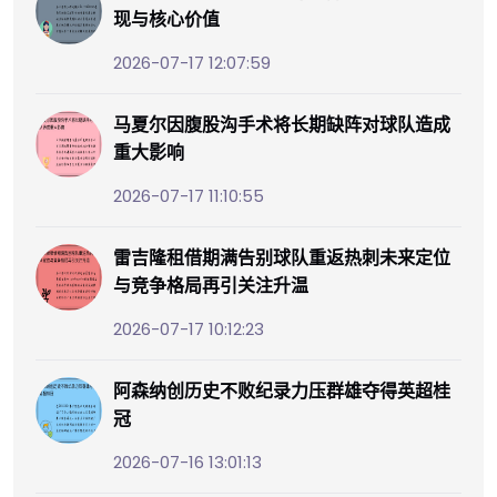
现与核心价值
2026-07-17 12:07:59
马夏尔因腹股沟手术将长期缺阵对球队造成
重大影响
2026-07-17 11:10:55
雷吉隆租借期满告别球队重返热刺未来定位
与竞争格局再引关注升温
2026-07-17 10:12:23
阿森纳创历史不败纪录力压群雄夺得英超桂
冠
2026-07-16 13:01:13