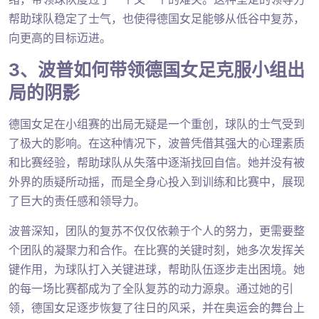
帮助球队稳定了士气，也使得德国女足能够从低谷中复苏，
向更高的目标迈进。
3、波普如何带领德国女足克服小组出
局的阴影
德国女足在小组赛的出局无疑是一个重创，球队的士气受到
了极大的影响。在这种情况下，波普凭借其强大的心理素质
和比赛经验，帮助球队从失落中逐渐找回自信。她并没有被
外界的质疑所动摇，而是全身心投入到训练和比赛中，展现
了巨大的责任感和领导力。
波普深知，团队的复苏不仅仅依赖于个人的努力，更需要整
个团队的凝聚力和合作。在比赛的关键时刻，她多次发挥关
键作用，为球队打入关键进球，帮助队伍逐步走出困境。她
的每一场比赛都成为了全队复苏的动力源泉。通过她的引
领，德国女足逐步恢复了往日的风采，并在奥运会的舞台上