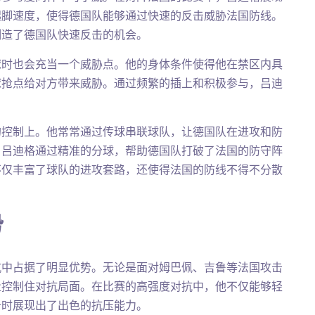
起脚速度，使得德国队能够通过快速的反击威胁法国防线。
制造了德国队快速反击的机会。
球时也会充当一个威胁点。他的身体条件使得他在禁区内具
球抢点给对方带来威胁。通过频繁的插上和积极参与，吕迪
的控制上。他常常通过传球串联球队，让德国队在进攻和防
，吕迪格通过精准的分球，帮助德国队打破了法国的防守阵
不仅丰富了球队的进攻套路，还使得法国的防线不得不分散
势
抗中占据了明显优势。无论是面对姆巴佩、吉鲁等法国攻击
量控制住对抗局面。在比赛的高强度对抗中，他不仅能够轻
击时展现出了出色的抗压能力。