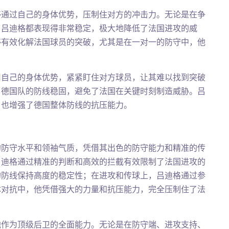
够通过自己的身体优势，压制住对方的冲击力。无论是在争
，吕迪格都表现得非常稳定，极大地降低了法国进攻的威
够有效化解法国球员的突破，尤其是在一对一的防守中，他
用自己的身体优势，紧紧盯住对方球员，让其难以找到突破
了德国队的防线稳固，避免了法国在关键时刻制造威胁。吕
，也增强了德国整体防线的抗压能力。
的防守水平和领袖气质，凭借其出色的防守能力和精准的传
吕迪格通过精准的判断和高效的拦截有效限制了法国进攻的
的防线保持高度的稳定性；在进攻和传球上，吕迪格通过参
体对抗中，他凭借强大的力量和抗压能力，完全压制住了法
他作为顶级后卫的全面能力。无论是在防守端、进攻支持、