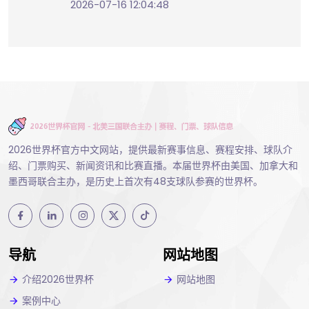
2026-07-16 12:04:48
2026世界杯官方中文网站，提供最新赛事信息、赛程安排、球队介
绍、门票购买、新闻资讯和比赛直播。本届世界杯由美国、加拿大和
墨西哥联合主办，是历史上首次有48支球队参赛的世界杯。
导航
网站地图
介绍2026世界杯
网站地图
案例中心