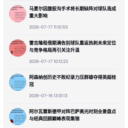
马夏尔因腹股沟手术将长期缺阵对球队造成
重大影响
2026-07-17 11:10:55
雷吉隆租借期满告别球队重返热刺未来定位
与竞争格局再引关注升温
2026-07-17 10:12:23
阿森纳创历史不败纪录力压群雄夺得英超桂
冠
2026-07-16 13:01:13
阿尔瓦雷斯德甲对阵巴萨高光时刻全景盘点
与经典回顾巅峰表现集锦