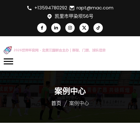
+13594780292
rapt@mac.com
凯里市甲染坝56号
案例中心
首页
案例中心