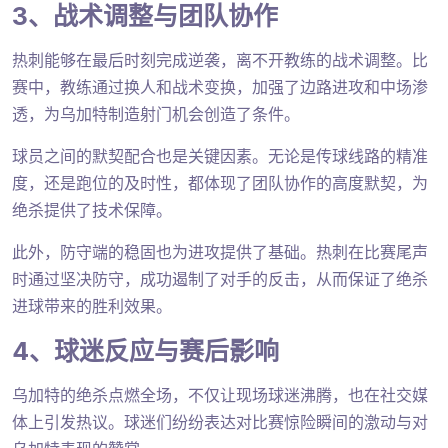
3、战术调整与团队协作
热刺能够在最后时刻完成逆袭，离不开教练的战术调整。比
赛中，教练通过换人和战术变换，加强了边路进攻和中场渗
透，为乌加特制造射门机会创造了条件。
球员之间的默契配合也是关键因素。无论是传球线路的精准
度，还是跑位的及时性，都体现了团队协作的高度默契，为
绝杀提供了技术保障。
此外，防守端的稳固也为进攻提供了基础。热刺在比赛尾声
时通过坚决防守，成功遏制了对手的反击，从而保证了绝杀
进球带来的胜利效果。
4、球迷反应与赛后影响
乌加特的绝杀点燃全场，不仅让现场球迷沸腾，也在社交媒
体上引发热议。球迷们纷纷表达对比赛惊险瞬间的激动与对