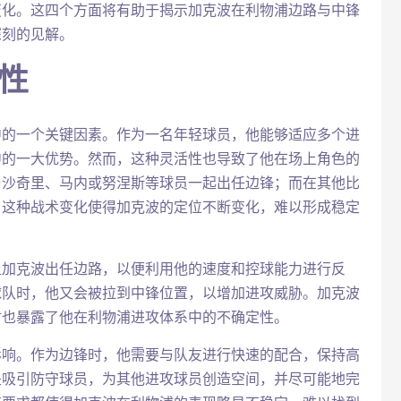
变化。这四个方面将有助于揭示加克波在利物浦边路与中锋
深刻的见解。
性
中的一个关键因素。作为一名年轻球员，他能够适应多个进
中的一大优势。然而，这种灵活性也导致了他在场上角色的
与沙奇里、马内或努涅斯等球员一起出任边锋；而在其他比
。这种战术变化使得加克波的定位不断变化，难以形成稳定
让加克波出任边路，以便利用他的速度和控球能力进行反
球队时，他又会被拉到中锋位置，以增加进攻威胁。加克波
时也暴露了他在利物浦进攻体系中的不确定性。
影响。作为边锋时，他需要与队友进行快速的配合，保持高
是吸引防守球员，为其他进攻球员创造空间，并尽可能地完