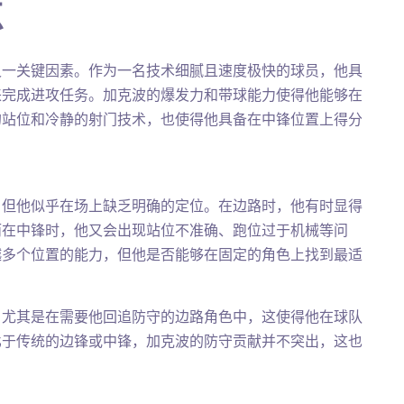
点
又一关键因素。作为一名技术细腻且速度极快的球员，他具
来完成进攻任务。加克波的爆发力和带球能力使得他能够在
的站位和冷静的射门技术，也使得他具备在中锋位置上得分
，但他似乎在场上缺乏明确的定位。在边路时，他有时显得
而在中锋时，他又会出现站位不准确、跑位过于机械等问
越多个位置的能力，但他是否能够在固定的角色上找到最适
，尤其是在需要他回追防守的边路角色中，这使得他在球队
比于传统的边锋或中锋，加克波的防守贡献并不突出，这也
。