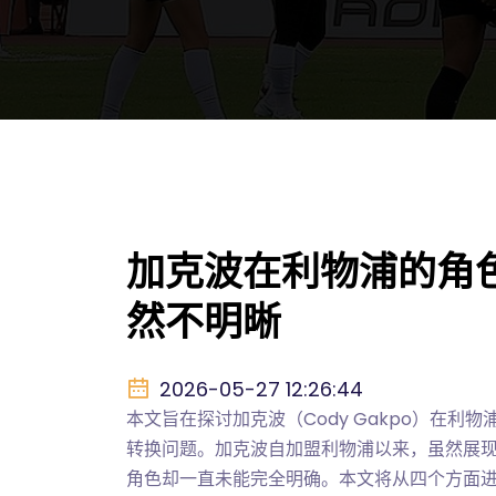
加克波在利物浦的角
然不明晰
2026-05-27 12:26:44
本文旨在探讨加克波（Cody Gakpo）在
转换问题。加克波自加盟利物浦以来，虽然展
角色却一直未能完全明确。本文将从四个方面