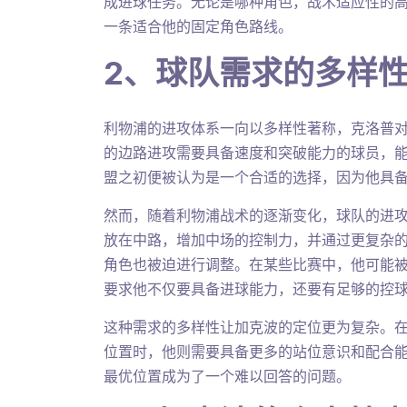
成进球任务。无论是哪种角色，战术适应性的
一条适合他的固定角色路线。
2、球队需求的多样
利物浦的进攻体系一向以多样性著称，克洛普对
的边路进攻需要具备速度和突破能力的球员，
盟之初便被认为是一个合适的选择，因为他具
然而，随着利物浦战术的逐渐变化，球队的进
放在中路，增加中场的控制力，并通过更复杂
角色也被迫进行调整。在某些比赛中，他可能
要求他不仅要具备进球能力，还要有足够的控
这种需求的多样性让加克波的定位更为复杂。
位置时，他则需要具备更多的站位意识和配合
最优位置成为了一个难以回答的问题。