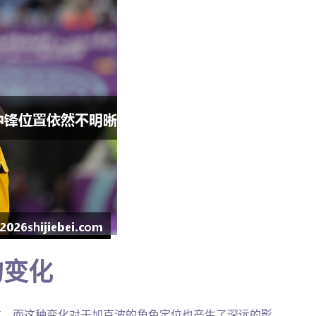
的变化
化，而这种变化对于加克波的角色定位也产生了深远的影