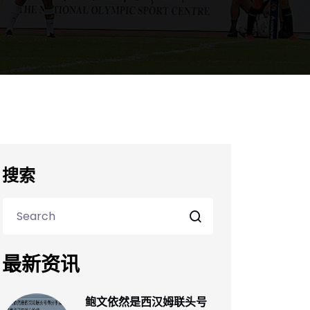
搜索
最新资讯
鲍文依然是西汉姆联头号