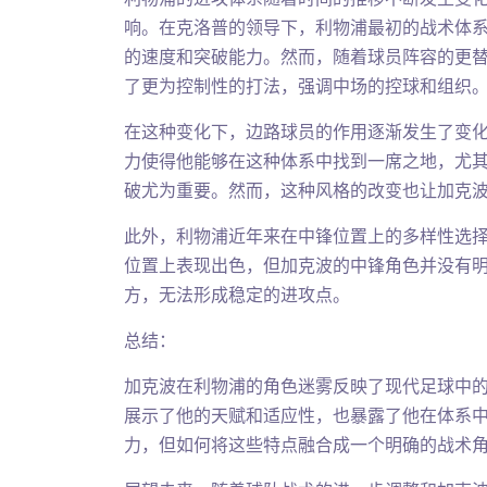
响。在克洛普的领导下，利物浦最初的战术体
的速度和突破能力。然而，随着球员阵容的更
了更为控制性的打法，强调中场的控球和组织
在这种变化下，边路球员的作用逐渐发生了变
力使得他能够在这种体系中找到一席之地，尤
破尤为重要。然而，这种风格的改变也让加克
此外，利物浦近年来在中锋位置上的多样性选
位置上表现出色，但加克波的中锋角色并没有
方，无法形成稳定的进攻点。
总结：
加克波在利物浦的角色迷雾反映了现代足球中
展示了他的天赋和适应性，也暴露了他在体系
力，但如何将这些特点融合成一个明确的战术