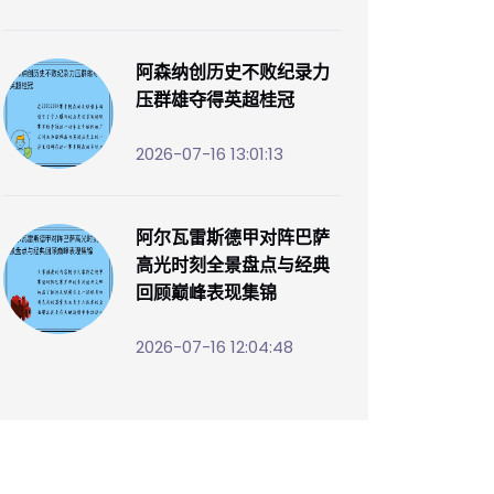
阿森纳创历史不败纪录力
压群雄夺得英超桂冠
2026-07-16 13:01:13
阿尔瓦雷斯德甲对阵巴萨
高光时刻全景盘点与经典
回顾巅峰表现集锦
2026-07-16 12:04:48