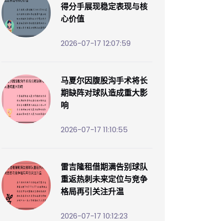
得分手展现稳定表现与核
心价值
2026-07-17 12:07:59
马夏尔因腹股沟手术将长
期缺阵对球队造成重大影
响
2026-07-17 11:10:55
雷吉隆租借期满告别球队
重返热刺未来定位与竞争
格局再引关注升温
2026-07-17 10:12:23