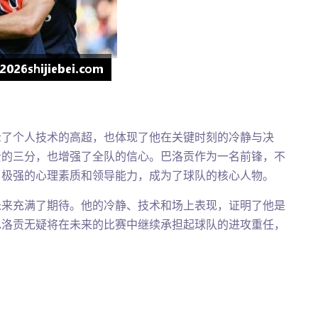
示了个人技术的高超，也体现了他在关键时刻的冷静与决
贵的三分，也增强了全队的信心。巴洛贡作为一名前锋，不
了极强的心理素质和领导能力，成为了球队的核心人物。
未来充满了期待。他的冷静、技术和场上表现，证明了他是
巴洛贡无疑将在未来的比赛中继续承担起球队的进攻重任，