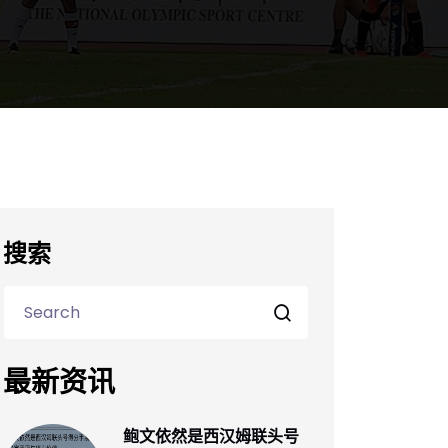
搜索
最新资讯
鲍文依然是西汉姆联头号