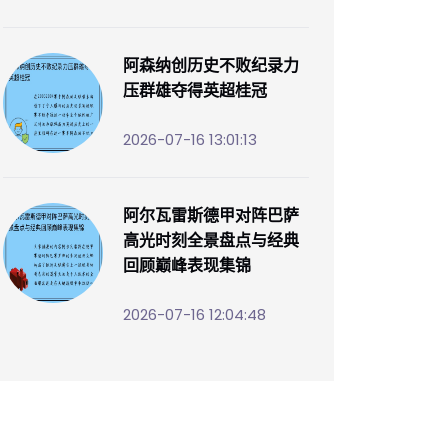
阿森纳创历史不败纪录力
压群雄夺得英超桂冠
2026-07-16 13:01:13
阿尔瓦雷斯德甲对阵巴萨
高光时刻全景盘点与经典
回顾巅峰表现集锦
2026-07-16 12:04:48