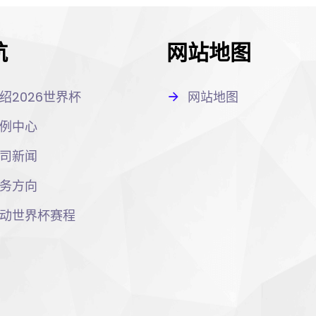
航
网站地图
绍2026世界杯
网站地图
例中心
司新闻
务方向
动世界杯赛程