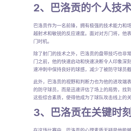
2、巴洛贡的个人技
巴洛贡作为一名前锋，拥有极强的技术能力和
越射术和敏锐的反应速度。面对对方门将，他
门时机。
除了射门的技术之外，巴洛贡的盘带技巧也非
门之前，他的快速启动和快速决断令人印象深
速冲刺中保持良好的球感，减少了被防守球员
此外，巴洛贡的视野和判断力也为他的进攻端
的防守球员，而是迅速评估了场上的局势，找
这些综合素质，使得他成为了球队攻击线上的
3、巴洛贡在关键时
在这场比赛中，巴洛贡的心理素质无疑是他能