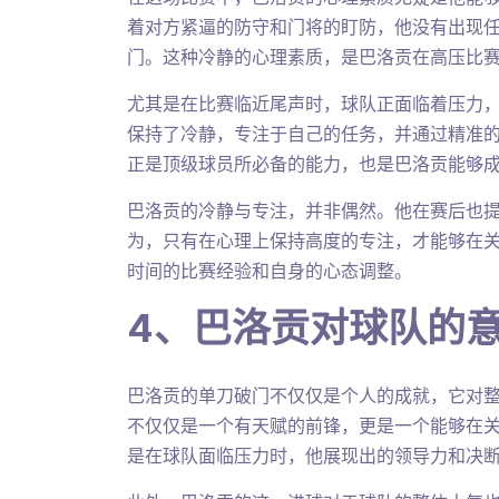
着对方紧逼的防守和门将的盯防，他没有出现
门。这种冷静的心理素质，是巴洛贡在高压比
尤其是在比赛临近尾声时，球队正面临着压力
保持了冷静，专注于自己的任务，并通过精准
正是顶级球员所必备的能力，也是巴洛贡能够
巴洛贡的冷静与专注，并非偶然。他在赛后也
为，只有在心理上保持高度的专注，才能够在
时间的比赛经验和自身的心态调整。
4、巴洛贡对球队的
巴洛贡的单刀破门不仅仅是个人的成就，它对
不仅仅是一个有天赋的前锋，更是一个能够在
是在球队面临压力时，他展现出的领导力和决