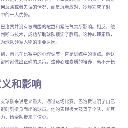
任何急躁或者失误的情况，而是沉着应对，冷静完成了射
赛中的一大优势。
，巴洛贡并没有被周围的喧嚣和紧张气氛所影响。相反，他
的判断与技术，成功帮助球队锁定了胜局。这种心理素质，
成为球队领军人物的重要原因。
提到，自己在比赛中的心理调节一直是训练中的重点。他认
关键时刻做出正确的决策。这种心理素质的培养，离不开长
意义和影响
整支球队来说意义重大。通过这场比赛，巴洛贡证明了自己
关键时刻挺身而出的球员。他的表现极大鼓舞了全队，尤其
断力，给全队带来了信心。