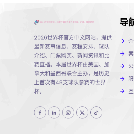
导
2026世界杯官方中文网站，提供
介
最新赛事信息、赛程安排、球队
案
介绍、门票购买、新闻资讯和比
赛直播。本届世界杯由美国、加
公
拿大和墨西哥联合主办，是历史
服
上首次有48支球队参赛的世界
杯。
互