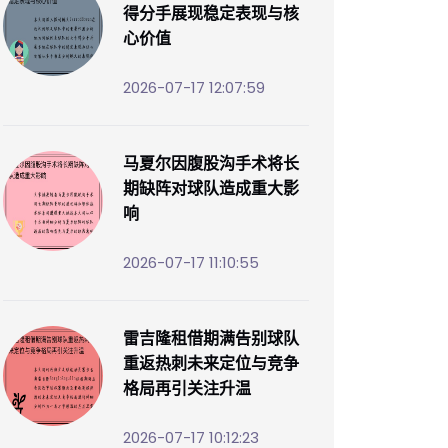
得分手展现稳定表现与核
心价值
2026-07-17 12:07:59
马夏尔因腹股沟手术将长
期缺阵对球队造成重大影
响
2026-07-17 11:10:55
雷吉隆租借期满告别球队
重返热刺未来定位与竞争
格局再引关注升温
2026-07-17 10:12:23