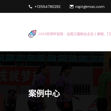
+13594780292
rapt@mac.com
案例中心