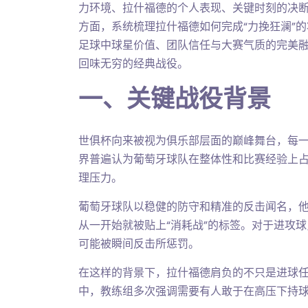
力环境、拉什福德的个人表现、关键时刻的决
方面，系统梳理拉什福德如何完成“力挽狂澜”
足球中球星价值、团队信任与大赛气质的完美
回味无穷的经典战役。
一、关键战役背景
世俱杯向来被视为俱乐部层面的巅峰舞台，每
界普遍认为葡萄牙球队在整体性和比赛经验上
理压力。
葡萄牙球队以稳健的防守和精准的反击闻名，
从一开始就被贴上“消耗战”的标签。对于进攻
可能被瞬间反击所惩罚。
在这样的背景下，拉什福德肩负的不只是进球
中，教练组多次强调需要有人敢于在高压下持