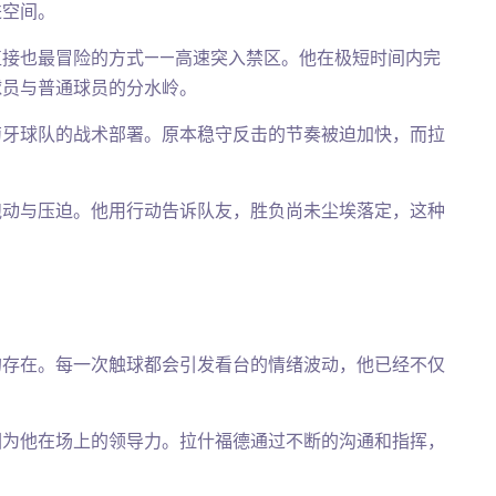
进空间。
直接也最冒险的方式——高速突入禁区。他在极短时间内完
球员与普通球员的分水岭。
萄牙球队的战术部署。原本稳守反击的节奏被迫加快，而拉
跑动与压迫。他用行动告诉队友，胜负尚未尘埃落定，这种
的存在。每一次触球都会引发看台的情绪波动，他已经不仅
因为他在场上的领导力。拉什福德通过不断的沟通和指挥，