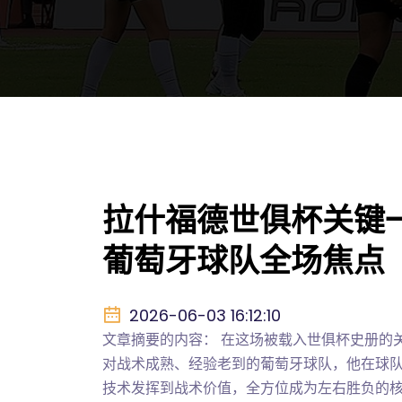
拉什福德世俱杯关键
葡萄牙球队全场焦点
2026-06-03 16:12:10
文章摘要的内容： 在这场被载入世俱杯史册的
对战术成熟、经验老到的葡萄牙球队，他在球
技术发挥到战术价值，全方位成为左右胜负的