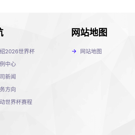
航
网站地图
绍2026世界杯
网站地图
例中心
司新闻
务方向
动世界杯赛程