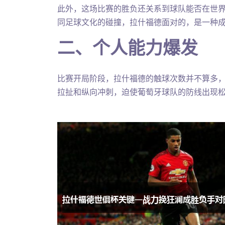
此外，这场比赛的胜负还关系到球队能否在世
同足球文化的碰撞，拉什福德面对的，是一种
二、个人能力爆发
比赛开局阶段，拉什福德的触球次数并不算多
拉扯和纵向冲刺，迫使葡萄牙球队的防线出现