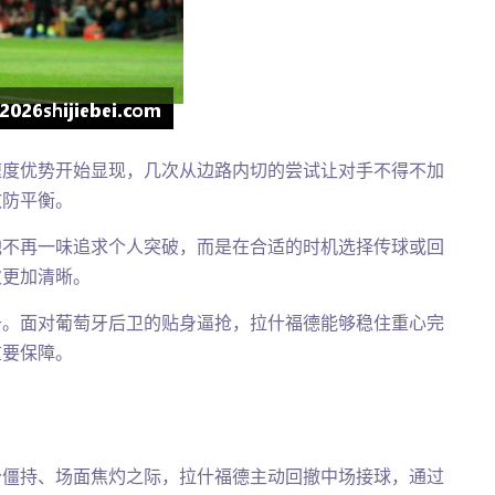
速度优势开始显现，几次从边路内切的尝试让对手不得不加
攻防平衡。
他不再一味追求个人突破，而是在合适的时机选择传球或回
次更加清晰。
升。面对葡萄牙后卫的贴身逼抢，拉什福德能够稳住重心完
重要保障。
分僵持、场面焦灼之际，拉什福德主动回撤中场接球，通过