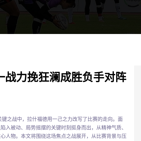
一战力挽狂澜成胜负手对阵
关键之战中，拉什福德用一己之力改写了比赛的走向。面
队陷入被动、局势摇摆的关键时刻挺身而出，从精神气质、
核心人物。本文将围绕这场焦点之战展开，从比赛背景与压