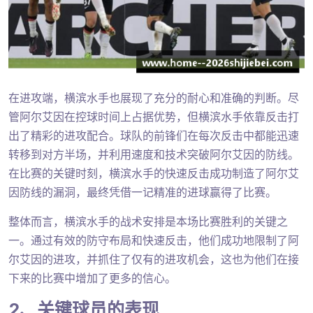
在进攻端，横滨水手也展现了充分的耐心和准确的判断。尽
管阿尔艾因在控球时间上占据优势，但横滨水手依靠反击打
出了精彩的进攻配合。球队的前锋们在每次反击中都能迅速
转移到对方半场，并利用速度和技术突破阿尔艾因的防线。
在比赛的关键时刻，横滨水手的快速反击成功制造了阿尔艾
因防线的漏洞，最终凭借一记精准的进球赢得了比赛。
整体而言，横滨水手的战术安排是本场比赛胜利的关键之
一。通过有效的防守布局和快速反击，他们成功地限制了阿
尔艾因的进攻，并抓住了仅有的进攻机会，这也为他们在接
下来的比赛中增加了更多的信心。
2、关键球员的表现