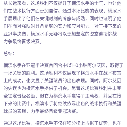
从长远来看，这场胜利不仅提升了横滨水手的士气，也让他
们在战术执行方面更加自信。通过本场比赛的表现，横滨水
手展现出了他们在关键时刻的冷静与成熟，同时也证明了他
们在面对强队时具备足够的实力和应对能力。对于接下来的
亚冠半决赛，横滨水手无疑将以更加坚定的姿态迎接挑战，
力争最终晋级决赛。
总结：
横滨水手在亚冠半决赛首回合中以1-0小胜阿尔艾因，取得了
一场关键的胜利。这场胜利不仅展现了横滨水手在战术布置
上的成功，也突显了关键球员的出色表现。同时，阿尔艾因
的失误也为横滨水手提供了机会。尽管这场比赛胜利并未完
全锁定晋级名额，但它为横滨水手赢得了主动权，并且在接
下来的比赛中，横滨水手将继续依靠出色的战术执行和关键
球员的表现，力争最终晋级亚冠决赛。
通过这场比赛，横滨水手不仅在积分榜上占据了优势，也在