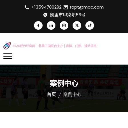
+13594780292
rapt@mac.com
凯里市甲染坝56号
案例中心
首页
案例中心