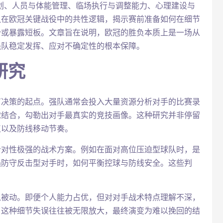
划、人员与体能管理、临场执行与调整能力、心理建设与
队在欧冠关键战役中的共性逻辑，揭示赛前准备如何在细节
势或暴露短板。文章旨在说明，欧冠的胜负本质上是一场从
强队稳定发挥、应对不确定性的根本保障。
研究
有决策的起点。强队通常会投入大量资源分析对手的比赛录
觉结合，勾勒出对手最真实的竞技画像。这种研究并非停留
点以及防线移动节奏。
针对性极强的战术方案。例如在面对高位压迫型球队时，是
遇防守反击型对手时，如何平衡控球与防线安全。这些判
入被动。即便个人能力占优，但对对手战术特点理解不深，
，这种细节失误往往被无限放大，最终演变为难以挽回的结