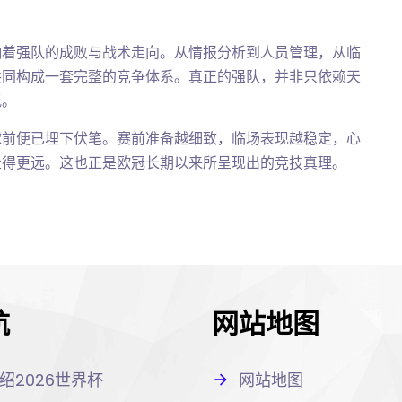
响着强队的成败与战术走向。从情报分析到人员管理，从临
共同构成一套完整的竞争体系。真正的强队，并非只依赖天
低。
球前便已埋下伏笔。赛前准备越细致，临场表现越稳定，心
走得更远。这也正是欧冠长期以来所呈现出的竞技真理。
航
网站地图
绍2026世界杯
网站地图