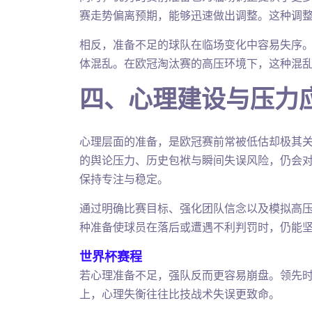
赛走势偏离预期，能够迅速做出调整。这种调
相反，准备不足的球队在临场变化中容易失序
体混乱。在欧冠淘汰赛的高压环境下，这种混
四、心理建设与压力
心理层面的准备，是欧冠赛前常被低估却极其
的舆论压力、历史包袱与瞬间失误风险，仍会
保持专注与稳定。
通过明确比赛目标、强化团队信念以及模拟高
种准备使球员在落后或遭遇不利判罚时，仍能
世界杯赛程
若心理准备不足，强队反而更容易崩盘。领先
上，心理失衡往往比技战术失误更致命。