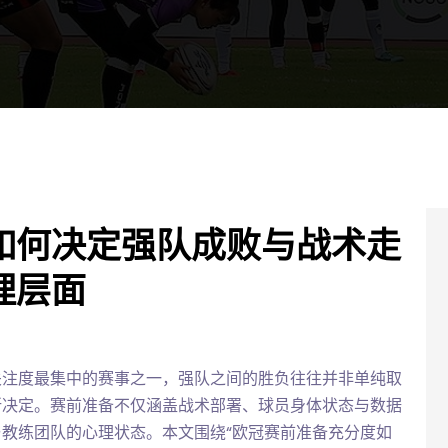
如何决定强队成败与战术走
理层面
关注度最集中的赛事之一，强队之间的胜负往往并非单纯取
所决定。赛前准备不仅涵盖战术部署、球员身体状态与数据
教练团队的心理状态。本文围绕“欧冠赛前准备充分度如