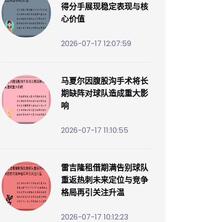
得分手展现稳定表现与核
心价值
2026-07-17 12:07:59
马夏尔因腹股沟手术将长
期缺阵对球队造成重大影
响
2026-07-17 11:10:55
雷吉隆租借期满告别球队
重返热刺未来定位与竞争
格局再引关注升温
2026-07-17 10:12:23