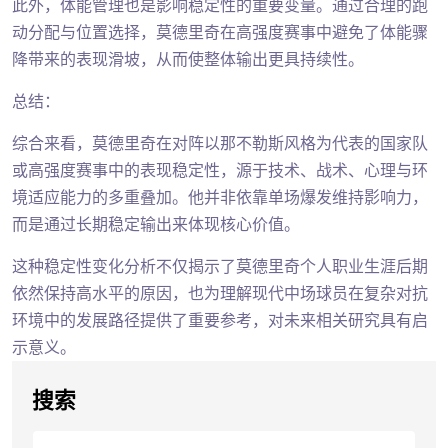
此外，体能管理也是影响稳定性的重要变量。通过合理的跑
动分配与位置选择，莫德里奇在高强度赛事中避免了体能骤
降带来的表现滑坡，从而使整体输出更具持续性。
总结：
综合来看，莫德里奇在对阵以那不勒斯风格为代表的国家队
或高强度赛事中的表现稳定性，源于技术、战术、心理与环
境适应能力的多重叠加。他并非依靠单场爆发维持影响力，
而是通过长期稳定输出来体现核心价值。
这种稳定性变化分析不仅揭示了莫德里奇个人职业生涯后期
依然保持高水平的原因，也为理解现代中场球员在复杂对抗
环境中的发展路径提供了重要参考，对未来相关研究具有启
示意义。
搜索