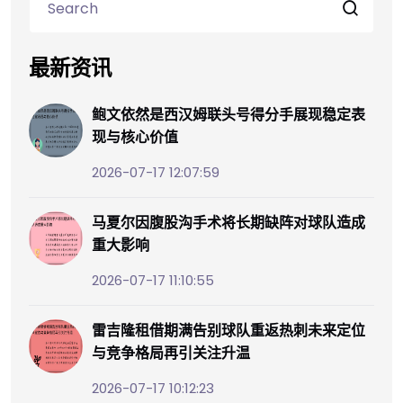
最新资讯
鲍文依然是西汉姆联头号得分手展现稳定表
现与核心价值
2026-07-17 12:07:59
马夏尔因腹股沟手术将长期缺阵对球队造成
重大影响
2026-07-17 11:10:55
雷吉隆租借期满告别球队重返热刺未来定位
与竞争格局再引关注升温
2026-07-17 10:12:23