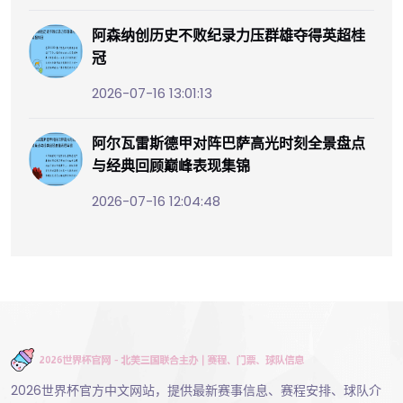
阿森纳创历史不败纪录力压群雄夺得英超桂
冠
2026-07-16 13:01:13
阿尔瓦雷斯德甲对阵巴萨高光时刻全景盘点
与经典回顾巅峰表现集锦
2026-07-16 12:04:48
2026世界杯官方中文网站，提供最新赛事信息、赛程安排、球队介