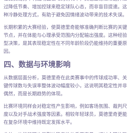
过降低节奏、增加控球来稳定球队心态，而非盲目提速。这
种冷静处理方式，有助于避免因情绪波动带来的技术失误。
长期积累的大赛经验，使莫德里奇能够准确判断比赛的关键
节点，并在体能与心理承受范围内分配输出强度。这种经验
型决策，是其表现稳定性在不同年龄阶段仍能维持的重要原
因。
四、数据与环境影响
从数据层面分析，莫德里奇在此类赛事中的传球成功率、关
键传球数与失误率整体波动幅度较小，这说明其稳定性并非
偶然，而是长期趋势的体现。
比赛环境同样会对稳定性产生影响，例如客场氛围、裁判尺
度以及对手战术强度等因素。相较年轻球员，莫德里奇更能
在复杂环境中维持既定发挥水平。