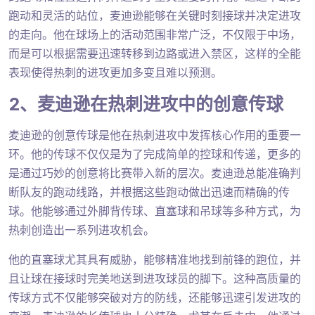
跑动和灵活的站位，麦迪逊能够在关键时刻接球并决定进攻
的走向。他在球场上的活动范围非常广泛，不仅限于中场，
而是可以根据需要迅速转移到边路或进入禁区，这样的全能
表现使得热刺的进攻更加多变且难以预测。
2、麦迪逊在热刺进攻中的创意传球
麦迪逊的创意传球是他在热刺进攻中发挥核心作用的重要一
环。他的传球不仅仅是为了完成简单的控球和传递，更多的
是通过巧妙的创意将比赛带入新的层次。麦迪逊总能准确判
断队友的跑动线路，并根据这些跑动做出迅速而精确的传
球。他能够通过外脚背传球、直塞球和吊球等多种方式，为
热刺创造出一系列进攻机会。
他的直塞球尤其具有威胁，能够精准地找到前锋的跑位，并
且让球在接球时完美地送到进攻球员的脚下。这种高质量的
传球方式不仅能够突破对方的防线，还能够迅速引发进攻的