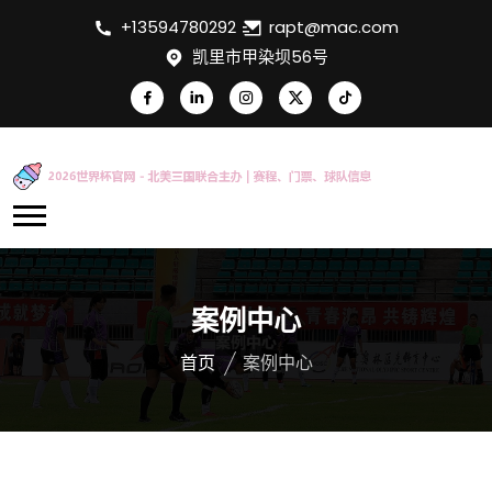
+13594780292
rapt@mac.com
凯里市甲染坝56号
案例中心
首页
案例中心