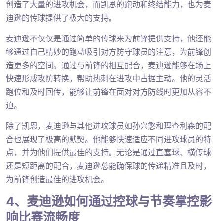
创造了大量的进攻机会，而凯恩的跑动和终结能力，也为麦
迪逊的传球提供了极大的支持。
麦迪逊不仅仅是通过简单的传球来为前锋提供支持，他还能
够通过自己精妙的跑动吸引对方防守球员的注意，为前锋创
造更多的空间。通过与前锋的相互配合，麦迪逊能够在场上
快速形成攻防转换，帮助热刺在进攻中占据主动。他的灵活
跑位和及时回传，能够让前锋在面对对方防线时更加从容不
迫。
除了凯恩，麦迪逊与其他进攻球员如孙兴慜和理查利森的配
合也展现了极高的默契。他能够快速适应不同进攻球员的特
点，并为他们提供最佳的支持。无论是通过直塞球、横传球
还是短距离的配合，麦迪逊总能确保球的传递精准且及时，
为前锋创造最佳的进攻机会。
4、麦迪逊如何通过控球与节奏掌控影
响比赛流畅度