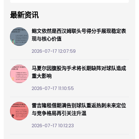
最新资讯
鲍文依然是西汉姆联头号得分手展现稳定表
现与核心价值
2026-07-17 12:07:59
马夏尔因腹股沟手术将长期缺阵对球队造成
重大影响
2026-07-17 11:10:55
雷吉隆租借期满告别球队重返热刺未来定位
与竞争格局再引关注升温
2026-07-17 10:12:23