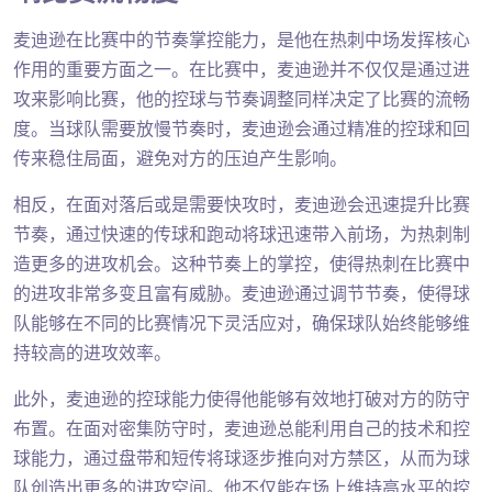
麦迪逊在比赛中的节奏掌控能力，是他在热刺中场发挥核心
作用的重要方面之一。在比赛中，麦迪逊并不仅仅是通过进
攻来影响比赛，他的控球与节奏调整同样决定了比赛的流畅
度。当球队需要放慢节奏时，麦迪逊会通过精准的控球和回
传来稳住局面，避免对方的压迫产生影响。
相反，在面对落后或是需要快攻时，麦迪逊会迅速提升比赛
节奏，通过快速的传球和跑动将球迅速带入前场，为热刺制
造更多的进攻机会。这种节奏上的掌控，使得热刺在比赛中
的进攻非常多变且富有威胁。麦迪逊通过调节节奏，使得球
队能够在不同的比赛情况下灵活应对，确保球队始终能够维
持较高的进攻效率。
此外，麦迪逊的控球能力使得他能够有效地打破对方的防守
布置。在面对密集防守时，麦迪逊总能利用自己的技术和控
球能力，通过盘带和短传将球逐步推向对方禁区，从而为球
队创造出更多的进攻空间。他不仅能在场上维持高水平的控