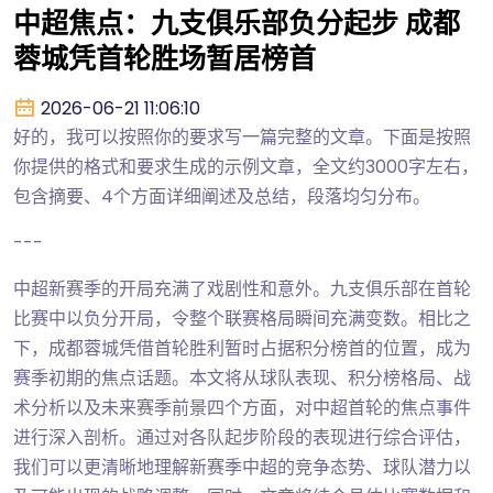
中超焦点：九支俱乐部负分起步 成都
蓉城凭首轮胜场暂居榜首
2026-06-21 11:06:10
好的，我可以按照你的要求写一篇完整的文章。下面是按照
你提供的格式和要求生成的示例文章，全文约3000字左右，
包含摘要、4个方面详细阐述及总结，段落均匀分布。
---
中超新赛季的开局充满了戏剧性和意外。九支俱乐部在首轮
比赛中以负分开局，令整个联赛格局瞬间充满变数。相比之
下，成都蓉城凭借首轮胜利暂时占据积分榜首的位置，成为
赛季初期的焦点话题。本文将从球队表现、积分榜格局、战
术分析以及未来赛季前景四个方面，对中超首轮的焦点事件
进行深入剖析。通过对各队起步阶段的表现进行综合评估，
我们可以更清晰地理解新赛季中超的竞争态势、球队潜力以