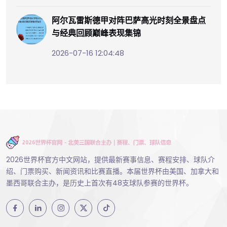
阿尔瓦雷斯德甲对阵巴萨高光时刻全景盘点
与经典回顾巅峰表现集锦
2026-07-16 12:04:48
2026世界杯官方中文网站，提供最新赛事信息、赛程安排、球队介
绍、门票购买、新闻资讯和比赛直播。本届世界杯由美国、加拿大和
墨西哥联合主办，是历史上首次有48支球队参赛的世界杯。