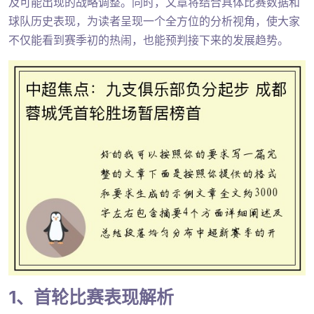
及可能出现的战略调整。同时，文章将结合具体比赛数据和
球队历史表现，为读者呈现一个全方位的分析视角，使大家
不仅能看到赛季初的热闹，也能预判接下来的发展趋势。
1、首轮比赛表现解析