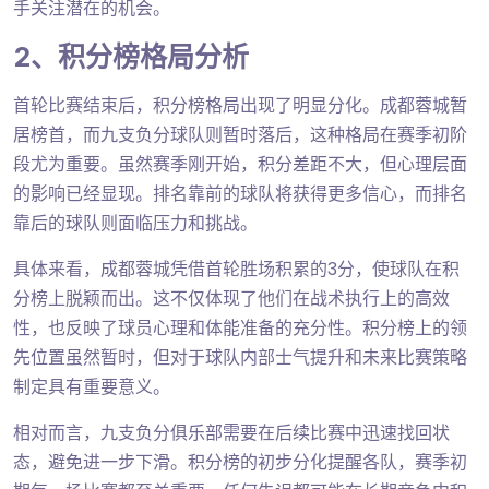
手关注潜在的机会。
2、积分榜格局分析
首轮比赛结束后，积分榜格局出现了明显分化。成都蓉城暂
居榜首，而九支负分球队则暂时落后，这种格局在赛季初阶
段尤为重要。虽然赛季刚开始，积分差距不大，但心理层面
的影响已经显现。排名靠前的球队将获得更多信心，而排名
靠后的球队则面临压力和挑战。
具体来看，成都蓉城凭借首轮胜场积累的3分，使球队在积
分榜上脱颖而出。这不仅体现了他们在战术执行上的高效
性，也反映了球员心理和体能准备的充分性。积分榜上的领
先位置虽然暂时，但对于球队内部士气提升和未来比赛策略
制定具有重要意义。
相对而言，九支负分俱乐部需要在后续比赛中迅速找回状
态，避免进一步下滑。积分榜的初步分化提醒各队，赛季初