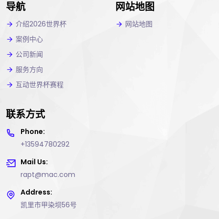
导航
网站地图
介绍2026世界杯
网站地图
案例中心
公司新闻
服务方向
互动世界杯赛程
联系方式
Phone:
+13594780292
Mail Us:
rapt@mac.com
Address:
凯里市甲染坝56号