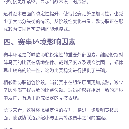
的衔接更加紧密，显示出战术设计的成熟。
这种战术层面的稳定性提升，使得比赛走势更加可控，也减
少了大比分失衡的情况。从阶段性变化来看，欧协联正在形
成较为清晰且可复制的战术模式。
四、赛事环境影响因素
赛事环境是影响欧协联稳定性的重要外部因素。维尼修斯对
阵马赛的比赛在场地条件、裁判尺度以及观众氛围上，都体
现出较高的统一性，这为比赛稳定进行提供了基础。
相较欧协联初创阶段，当前赛事在组织层面更加成熟，减少
了因外部干扰导致的比赛波动。球员能够在相对一致的环境
中发挥，有助于形成稳定的竞技表现。
长期来看，这种环境稳定性的提升，将进一步反哺竞技层
面，使欧协联逐步缩小与更高等级赛事之间的差距。