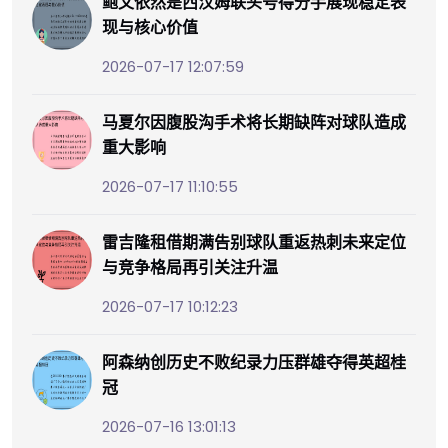
鲍文依然是西汉姆联头号得分手展现稳定表
现与核心价值
2026-07-17 12:07:59
马夏尔因腹股沟手术将长期缺阵对球队造成
重大影响
2026-07-17 11:10:55
雷吉隆租借期满告别球队重返热刺未来定位
与竞争格局再引关注升温
2026-07-17 10:12:23
阿森纳创历史不败纪录力压群雄夺得英超桂
冠
2026-07-16 13:01:13