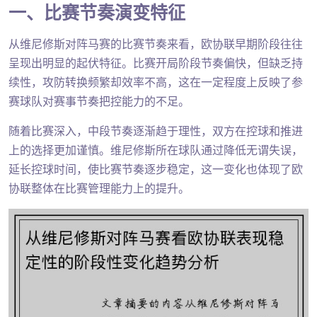
一、比赛节奏演变特征
从维尼修斯对阵马赛的比赛节奏来看，欧协联早期阶段往往
呈现出明显的起伏特征。比赛开局阶段节奏偏快，但缺乏持
续性，攻防转换频繁却效率不高，这在一定程度上反映了参
赛球队对赛事节奏把控能力的不足。
随着比赛深入，中段节奏逐渐趋于理性，双方在控球和推进
上的选择更加谨慎。维尼修斯所在球队通过降低无谓失误，
延长控球时间，使比赛节奏逐步稳定，这一变化也体现了欧
协联整体在比赛管理能力上的提升。