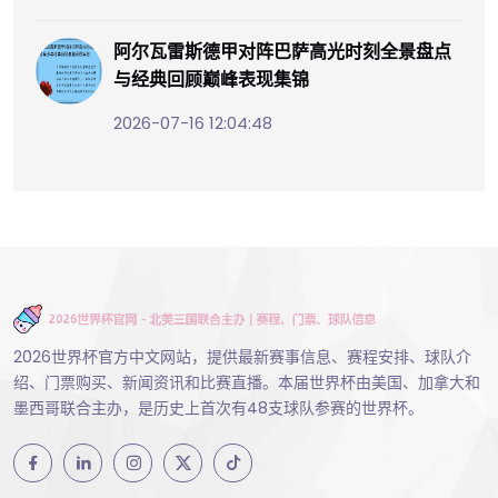
阿尔瓦雷斯德甲对阵巴萨高光时刻全景盘点
与经典回顾巅峰表现集锦
2026-07-16 12:04:48
2026世界杯官方中文网站，提供最新赛事信息、赛程安排、球队介
绍、门票购买、新闻资讯和比赛直播。本届世界杯由美国、加拿大和
墨西哥联合主办，是历史上首次有48支球队参赛的世界杯。