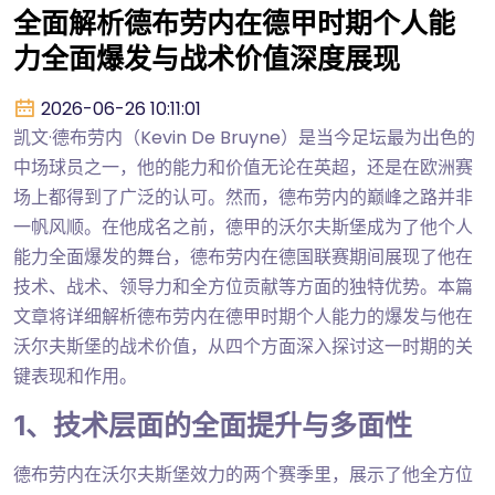
全面解析德布劳内在德甲时期个人能
力全面爆发与战术价值深度展现
2026-06-26 10:11:01
凯文·德布劳内（Kevin De Bruyne）是当今足坛最为出色的
中场球员之一，他的能力和价值无论在英超，还是在欧洲赛
场上都得到了广泛的认可。然而，德布劳内的巅峰之路并非
一帆风顺。在他成名之前，德甲的沃尔夫斯堡成为了他个人
能力全面爆发的舞台，德布劳内在德国联赛期间展现了他在
技术、战术、领导力和全方位贡献等方面的独特优势。本篇
文章将详细解析德布劳内在德甲时期个人能力的爆发与他在
沃尔夫斯堡的战术价值，从四个方面深入探讨这一时期的关
键表现和作用。
1、技术层面的全面提升与多面性
德布劳内在沃尔夫斯堡效力的两个赛季里，展示了他全方位