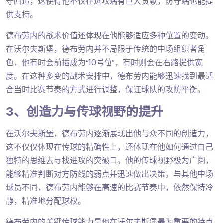
守回追，这使得他不仅在进攻端有巨大贡献，防守端也能提
供支持。
德布劳内的战术价值还体现在他能够适应多种位置的变动。
在沃尔夫斯堡，德布劳内并不局限于传统的中场组织者角
色，他有时会前插成为“10号位”，有时则会在右路提供宽
度。在这种多变的战术安排中，德布劳内能够迅速找到最适
合当时比赛节奏的方式进行调整，保证球队的攻防平衡。
3、创造力与传球视野的提升
在沃尔夫斯堡，德布劳内逐渐展现出他与众不同的创造力，
这不仅仅体现在传球的精确性上，还体现在他如何通过自己
独特的思维去寻找进攻的突破口。他的传球视野极为广阔，
能够精准判断对方防线的弱点并迅速做出决策。与其他中场
球员不同，德布劳内能够在高速的比赛节奏中，依然保持冷
静，精准地分配球权。
德布劳内的关键传球能力是他在沃尔夫斯堡最为重要的特点