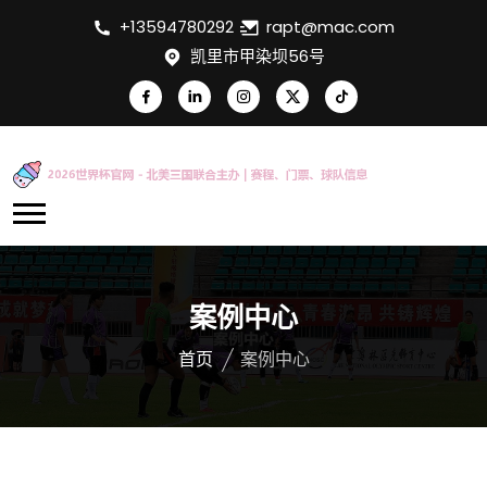
+13594780292
rapt@mac.com
凯里市甲染坝56号
案例中心
首页
案例中心