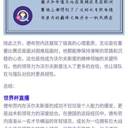
除此之外，德布劳内还展现了极高的心理素质，无论是在重
要比赛还是面对困难局面时，他都能够保持清晰的思路和沉
稳的心态，这也是他成为沃尔夫斯堡的精神领袖的关键所
在。他的领导力为沃尔夫斯堡注入了更多的自信，也让球队
在与强队对抗时更具韧性。
总结：
世界杯直播
德布劳内在沃尔夫斯堡的成功不仅仅是个人能力的爆发，更
是战术和领导力的深度结合。在德国的这段经历中，德布劳
内逐渐从一名才华横溢的年轻球员，成长为一位拥有巨大战