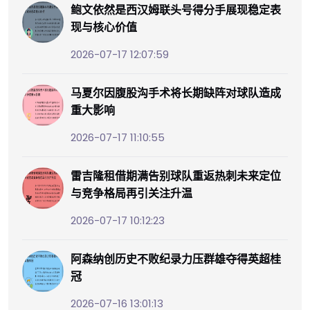
鲍文依然是西汉姆联头号得分手展现稳定表
现与核心价值
2026-07-17 12:07:59
马夏尔因腹股沟手术将长期缺阵对球队造成
重大影响
2026-07-17 11:10:55
雷吉隆租借期满告别球队重返热刺未来定位
与竞争格局再引关注升温
2026-07-17 10:12:23
阿森纳创历史不败纪录力压群雄夺得英超桂
冠
2026-07-16 13:01:13