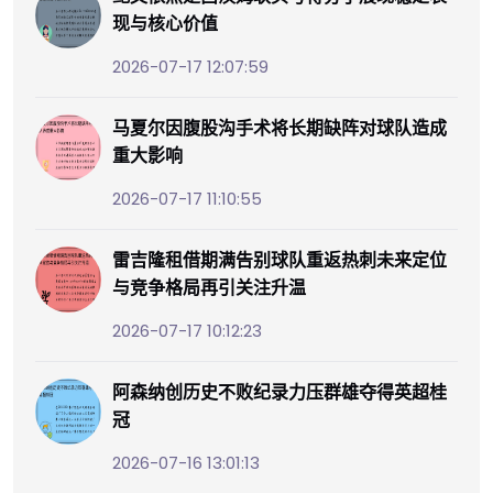
现与核心价值
2026-07-17 12:07:59
马夏尔因腹股沟手术将长期缺阵对球队造成
重大影响
2026-07-17 11:10:55
雷吉隆租借期满告别球队重返热刺未来定位
与竞争格局再引关注升温
2026-07-17 10:12:23
阿森纳创历史不败纪录力压群雄夺得英超桂
冠
2026-07-16 13:01:13