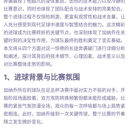
奔袭展现了他超凡的身体素质、出色的技术能力以及冷静的
比赛意识，同时也体现了团队配合与战术安排的完美契合。
整个进球过程不仅惊险刺激，更富有观赏性和战术含量，让
人充分感受到现代足球中速度与智慧结合的魅力。这次精彩
的进球成为比赛转折的关键节点，也深刻体现了加纳乔在关
键时刻的决定性作用，为球队最终的胜利奠定了坚实基础。
本文将从四个方面对这一惊艳的长途奔袭破门进行详细分析
和阐述，探讨其背后的技术细节、心理因素、战术意义以及
对比赛整体走势的影响。
1、进球背景与比赛氛围
加纳乔所在的球队在足总杯决赛中面对实力不俗的对手，开
局阶段场面胶着，双方攻防转换频繁但都未能形成威胁。比
赛的紧张气氛弥漫全场，观众的每一次呼吸都与场上局势紧
密相连。此时，加纳乔接到一次关键传球，整个比赛的节奏
随之发生微妙变化。