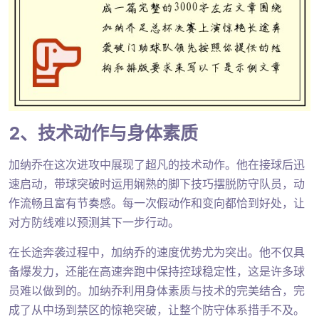
2、技术动作与身体素质
加纳乔在这次进攻中展现了超凡的技术动作。他在接球后迅
速启动，带球突破时运用娴熟的脚下技巧摆脱防守队员，动
作流畅且富有节奏感。每一次假动作和变向都恰到好处，让
对方防线难以预测其下一步行动。
在长途奔袭过程中，加纳乔的速度优势尤为突出。他不仅具
备爆发力，还能在高速奔跑中保持控球稳定性，这是许多球
员难以做到的。加纳乔利用身体素质与技术的完美结合，完
成了从中场到禁区的惊艳突破，让整个防守体系措手不及。