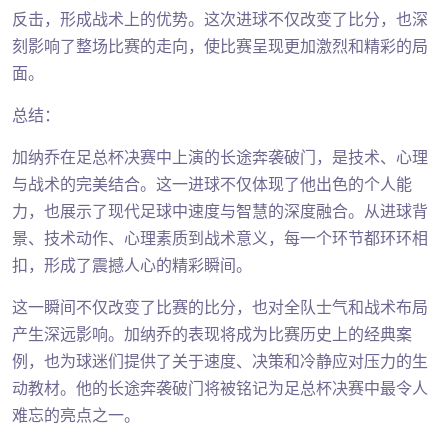
反击，形成战术上的优势。这次进球不仅改变了比分，也深
刻影响了整场比赛的走向，使比赛呈现更加激烈和精彩的局
面。
总结：
加纳乔在足总杯决赛中上演的长途奔袭破门，是技术、心理
与战术的完美结合。这一进球不仅体现了他出色的个人能
力，也展示了现代足球中速度与智慧的深度融合。从进球背
景、技术动作、心理素质到战术意义，每一个环节都环环相
扣，形成了震撼人心的精彩瞬间。
这一瞬间不仅改变了比赛的比分，也对全队士气和战术布局
产生深远影响。加纳乔的表现将成为比赛历史上的经典案
例，也为球迷们提供了关于速度、决策和冷静应对压力的生
动教材。他的长途奔袭破门将被铭记为足总杯决赛中最令人
难忘的亮点之一。