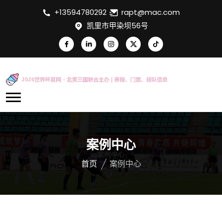
+13594780292
rapt@mac.com
凯里市甲染坝56号
案例中心
首页
案例中心