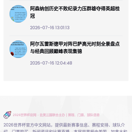
阿森纳创历史不败纪录力压群雄夺得英超桂
冠
2026-07-16 13:01:13
阿尔瓦雷斯德甲对阵巴萨高光时刻全景盘点
与经典回顾巅峰表现集锦
2026-07-16 12:04:48
2026世界杯官方中文网站，提供最新赛事信息、赛程安排、球队介
绍、门票购买、新闻资讯和比赛直播。本届世界杯由美国、加拿大和