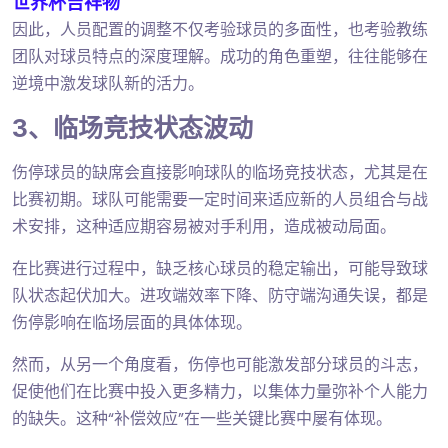
世界杯吉祥物
因此，人员配置的调整不仅考验球员的多面性，也考验教练
团队对球员特点的深度理解。成功的角色重塑，往往能够在
逆境中激发球队新的活力。
3、临场竞技状态波动
伤停球员的缺席会直接影响球队的临场竞技状态，尤其是在
比赛初期。球队可能需要一定时间来适应新的人员组合与战
术安排，这种适应期容易被对手利用，造成被动局面。
在比赛进行过程中，缺乏核心球员的稳定输出，可能导致球
队状态起伏加大。进攻端效率下降、防守端沟通失误，都是
伤停影响在临场层面的具体体现。
然而，从另一个角度看，伤停也可能激发部分球员的斗志，
促使他们在比赛中投入更多精力，以集体力量弥补个人能力
的缺失。这种“补偿效应”在一些关键比赛中屡有体现。