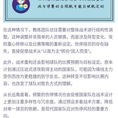
在这种情况下，教练团队往往需要对整体战术进行结构性调
整。这种调整并非简单的人员替换，而是涉及阵型变化、攻
防重心转移以及比赛策略的重新设定。伤停球员的存在缺
失，直接促使战术从“以我为主”转向“因人而变”。
此外，战术重构还会影响球队的比赛预期与目标设定。原本
计划通过压迫式进攻取得主动的国家队，可能因为锋线主力
受伤而改为更稳健的防守反击，这种转变不仅影响比赛内
容，也改变了球队对胜负方式的理解。
从长远角度看，频繁的伤停情况也会促使国家队在战术设计
上更加注重多样性与冗余度。通过预设多套战术方案，降低
对单一球员的依赖，是现代国家队应对伤停风险的重要方
向。