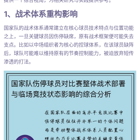
提供一个综合视角，为相关研究与实践提供参考。
1、战术体系重构影响
国家队的战术体系通常建立在核心球员技术特点与位置功能
之上，一旦关键球员因伤停缺席，原有战术框架便可能失去
支点。比如以中场组织者为核心的控球体系，在该球员缺阵
后，球队可能难以维持原有的节奏控制能力，被迫放弃短传
渗透的打法。