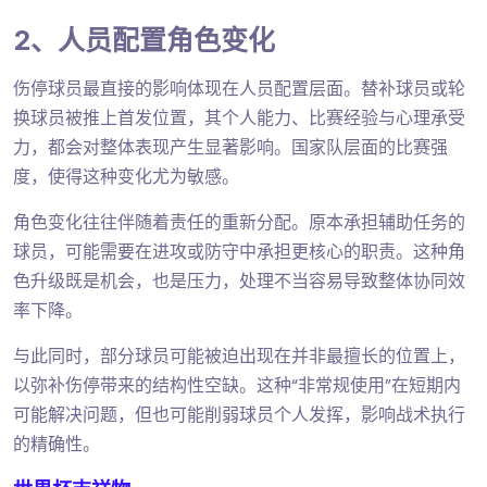
2、人员配置角色变化
伤停球员最直接的影响体现在人员配置层面。替补球员或轮
换球员被推上首发位置，其个人能力、比赛经验与心理承受
力，都会对整体表现产生显著影响。国家队层面的比赛强
度，使得这种变化尤为敏感。
角色变化往往伴随着责任的重新分配。原本承担辅助任务的
球员，可能需要在进攻或防守中承担更核心的职责。这种角
色升级既是机会，也是压力，处理不当容易导致整体协同效
率下降。
与此同时，部分球员可能被迫出现在并非最擅长的位置上，
以弥补伤停带来的结构性空缺。这种“非常规使用”在短期内
可能解决问题，但也可能削弱球员个人发挥，影响战术执行
的精确性。