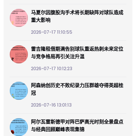
马夏尔因腹股沟手术将长期缺阵对球队造成
重大影响
2026-07-17 11:10:55
雷吉隆租借期满告别球队重返热刺未来定位
与竞争格局再引关注升温
2026-07-17 10:12:23
阿森纳创历史不败纪录力压群雄夺得英超桂
冠
2026-07-16 13:01:13
阿尔瓦雷斯德甲对阵巴萨高光时刻全景盘点
与经典回顾巅峰表现集锦