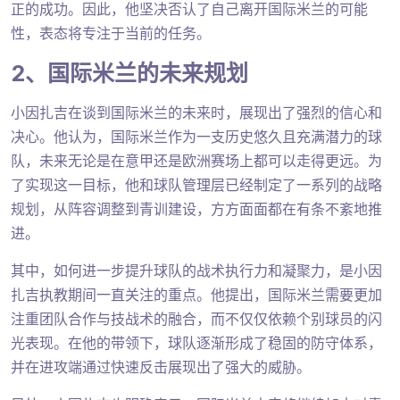
正的成功。因此，他坚决否认了自己离开国际米兰的可能
性，表态将专注于当前的任务。
2、国际米兰的未来规划
小因扎吉在谈到国际米兰的未来时，展现出了强烈的信心和
决心。他认为，国际米兰作为一支历史悠久且充满潜力的球
队，未来无论是在意甲还是欧洲赛场上都可以走得更远。为
了实现这一目标，他和球队管理层已经制定了一系列的战略
规划，从阵容调整到青训建设，方方面面都在有条不紊地推
进。
其中，如何进一步提升球队的战术执行力和凝聚力，是小因
扎吉执教期间一直关注的重点。他提出，国际米兰需要更加
注重团队合作与技战术的融合，而不仅仅依赖个别球员的闪
光表现。在他的带领下，球队逐渐形成了稳固的防守体系，
并在进攻端通过快速反击展现出了强大的威胁。