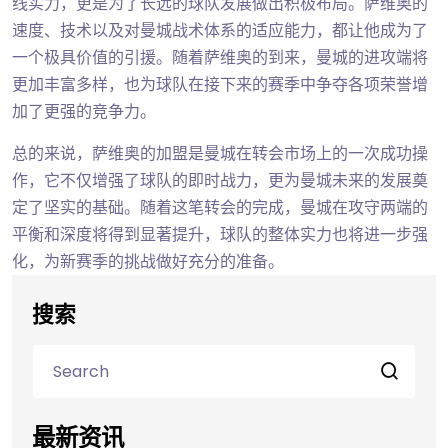
线实力，更是为了长远的球队发展做出积极布局。萨维奥的
速度、技术以及对曼城战术体系的适应能力，都让他成为了
一个极具价值的引援。随着萨维奥的到来，曼城的进攻端将
更加丰富多样，也为球队在接下来的赛季中争夺各项荣誉增
加了更强的竞争力。
总的来说，萨维奥的加盟是曼城在转会市场上的一次成功操
作，它不仅增强了球队的即时战力，更为曼城未来的发展奠
定了坚实的基础。随着这笔转会的完成，曼城在攻守两端的
平衡和深度将得到显著提升，球队的整体实力也将进一步强
化，为新赛季的挑战做好充分的准备。
搜索
最新资讯