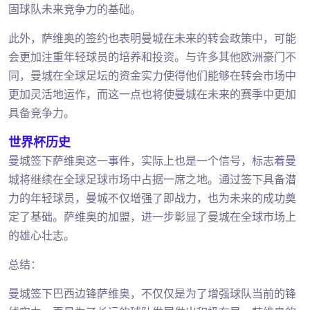
固球队未来竞争力的基础。
此外，萨维奥的签约也表明曼城在未来的转会政策中，可能
会更加注重年轻球员的培养和投资。与许多其他欧洲豪门不
同，曼城在全球足坛的资金实力使得他们能够在转会市场中
更加灵活地运作，而这一点也将使曼城在未来的赛季中更加
具备竞争力。
世界杯历史
曼城签下萨维奥这一事件，实际上也是一个信号，标志着曼
城将继续在全球足球市场中占据一席之地。通过签下具备潜
力的年轻球员，曼城不仅增强了即战力，也为未来的成功奠
定了基础。萨维奥的加盟，进一步彰显了曼城在全球市场上
的雄心壮志。
总结：
曼城签下巴西边锋萨维奥，不仅仅是为了增强球队当前的锋