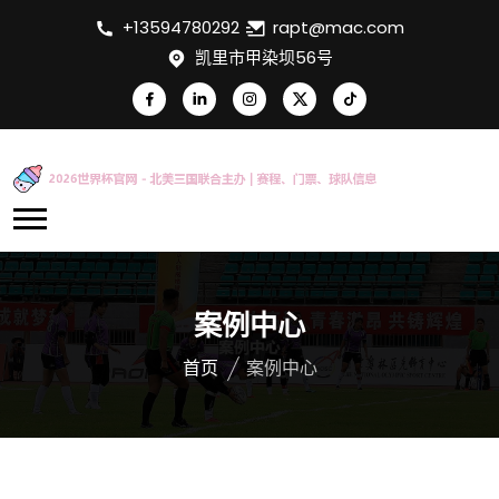
+13594780292
rapt@mac.com
凯里市甲染坝56号
案例中心
首页
案例中心