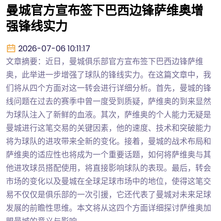
曼城官方宣布签下巴西边锋萨维奥增
强锋线实力
2026-07-06 10:11:17
文章摘要：近日，曼城俱乐部官方宣布签下巴西边锋萨维
奥，此举进一步增强了球队的锋线实力。在这篇文章中，我
们将从四个方面对这一转会进行详细分析。首先，曼城的锋
线问题在过去的赛季中曾一度受到质疑，萨维奥的到来显然
为球队注入了新鲜的血液。其次，萨维奥的个人能力无疑是
曼城进行这笔交易的关键因素，他的速度、技术和突破能力
将为球队的进攻带来全新的变化。接着，曼城的战术布局和
萨维奥的适应性也将成为一个重要话题，如何将萨维奥与其
他进攻球员搭配使用，将直接影响球队的表现。最后，转会
市场的变化以及曼城在全球足球市场中的地位，使得这笔交
易不仅仅是俱乐部的一次引援，它还代表了曼城对未来足球
发展的前瞻性思维。本文将从这四个方面详细探讨萨维奥加