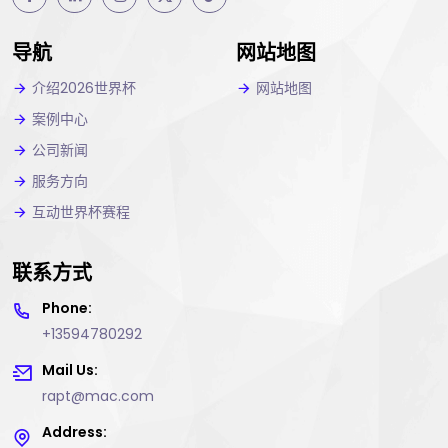
导航
网站地图
介绍2026世界杯
网站地图
案例中心
公司新闻
服务方向
互动世界杯赛程
联系方式
Phone:
+13594780292
Mail Us:
rapt@mac.com
Address: