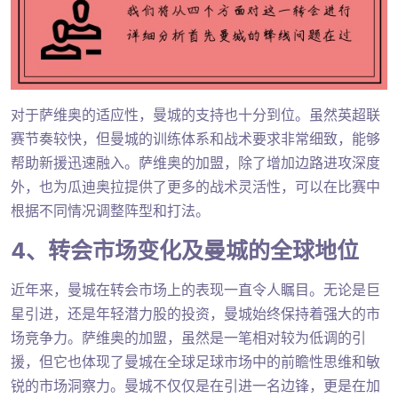
对于萨维奥的适应性，曼城的支持也十分到位。虽然英超联
赛节奏较快，但曼城的训练体系和战术要求非常细致，能够
帮助新援迅速融入。萨维奥的加盟，除了增加边路进攻深度
外，也为瓜迪奥拉提供了更多的战术灵活性，可以在比赛中
根据不同情况调整阵型和打法。
4、转会市场变化及曼城的全球地位
近年来，曼城在转会市场上的表现一直令人瞩目。无论是巨
星引进，还是年轻潜力股的投资，曼城始终保持着强大的市
场竞争力。萨维奥的加盟，虽然是一笔相对较为低调的引
援，但它也体现了曼城在全球足球市场中的前瞻性思维和敏
锐的市场洞察力。曼城不仅仅是在引进一名边锋，更是在加