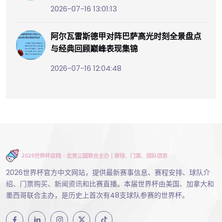
2026-07-16 13:01:13
阿尔瓦雷斯德甲对阵巴萨高光时刻全景盘点
与经典回顾巅峰表现集锦
2026-07-16 12:04:48
2026世界杯官方中文网站，提供最新赛事信息、赛程安排、球队介
绍、门票购买、新闻资讯和比赛直播。本届世界杯由美国、加拿大和
墨西哥联合主办，是历史上首次有48支球队参赛的世界杯。