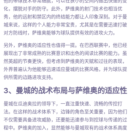
他的带球技术非常细腻，可以在狭小的空间内做出快速的变
化，摆脱对手的防守。此外，萨维奥的射门技术也相当优
秀，他的远射和禁区内的终结能力都让人印象深刻。对于曼
城来说，这样的个人能力非常宝贵，尤其是在需要迅速打破
对方防线时，萨维奥能够为球队提供有效的进攻火力。
另外，萨维奥的适应性也值得一提。在巴西联赛中，他已经
展现出了非常成熟的比赛意识和出色的阅读比赛的能力。虽
然英超的节奏更快，但考虑到萨维奥的天赋和过往的表现，
外界普遍认为他能够迅速适应曼城的比赛风格，并为球队提
供所需的边路进攻支持。
3、曼城的战术布局与萨维奥的适应性
曼城在瓜迪奥拉的领导下，一直注重快速、流畅的传控打
法。在这样的战术体系下，边锋的角色至关重要，因为他们
不仅需要具备进攻威胁，还要能迅速参与到控球与传递的过
程中。萨维奥的加入，显然能够与曼城现有的战术体系高度