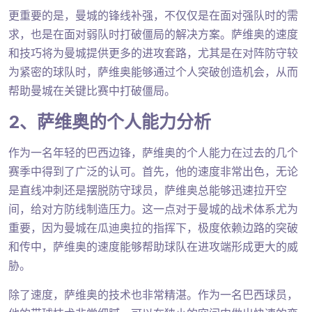
更重要的是，曼城的锋线补强，不仅仅是在面对强队时的需
求，也是在面对弱队时打破僵局的解决方案。萨维奥的速度
和技巧将为曼城提供更多的进攻套路，尤其是在对阵防守较
为紧密的球队时，萨维奥能够通过个人突破创造机会，从而
帮助曼城在关键比赛中打破僵局。
2、萨维奥的个人能力分析
作为一名年轻的巴西边锋，萨维奥的个人能力在过去的几个
赛季中得到了广泛的认可。首先，他的速度非常出色，无论
是直线冲刺还是摆脱防守球员，萨维奥总能够迅速拉开空
间，给对方防线制造压力。这一点对于曼城的战术体系尤为
重要，因为曼城在瓜迪奥拉的指挥下，极度依赖边路的突破
和传中，萨维奥的速度能够帮助球队在进攻端形成更大的威
胁。
除了速度，萨维奥的技术也非常精湛。作为一名巴西球员，