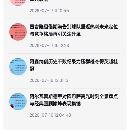
2026-07-17 11:10:55
雷吉隆租借期满告别球队重返热刺未来定位
与竞争格局再引关注升温
2026-07-17 10:12:23
阿森纳创历史不败纪录力压群雄夺得英超桂
冠
2026-07-16 13:01:13
阿尔瓦雷斯德甲对阵巴萨高光时刻全景盘点
与经典回顾巅峰表现集锦
2026-07-16 12:04:48